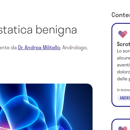
Conten
statica benigna
Scro
mente da
Dr. Andrea Militello
,
Andrologo,
Lo sc
alcun
aventi
doloro
delle p
Dr. Andrea
ANDR