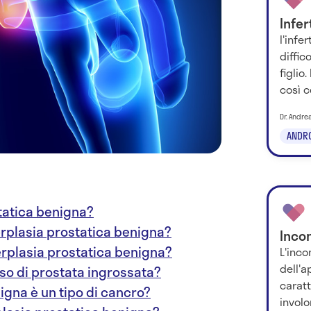
Infer
l'infe
diffic
figlio
così c
Dr. Andrea
ANDR
statica benigna?
perplasia prostatica benigna?
Inco
perplasia prostatica benigna?
L'inco
dell'a
aso di prostata ingrossata?
caratt
igna è un tipo di cancro?
involo