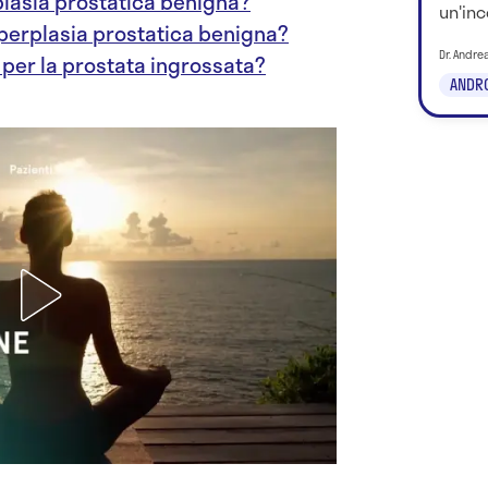
plasia prostatica benigna?
un'inc
'iperplasia prostatica benigna?
Dr. Andrea
i per la prostata ingrossata?
ANDR