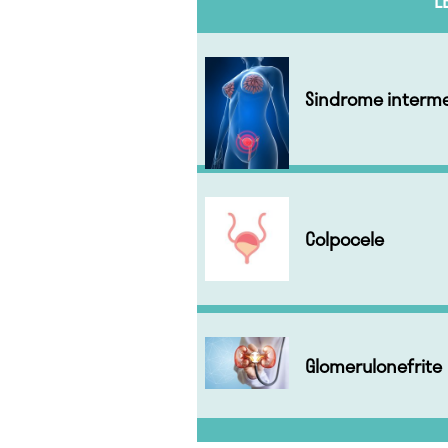
L
Sindrome interme
Colpocele
Glomerulonefrite