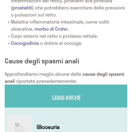
infiammazioni del retto), problemi alla prostata
(
prostatiti
) che potrebbero esercitare delle pressioni
o pulsazioni sul retto.
Malattia infiammatoria intestinale, come coliti
ulcerative,
morbo di Crohn
.
Corpi esterni nel retto o prolasso rettale.
Coccigodinia
o dolore al coccige.
Cause degli spasmi anali
Approfondiamo meglio alcune delle
cause degli spasmi
anali
riportate precedentemente:
LEGGI ANCHE
Glicosuria