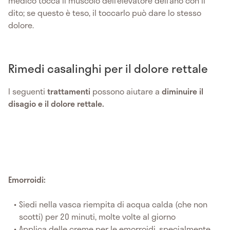
medico tocca il muscolo dell’elevatore dell’ano con il
dito; se questo è teso, il toccarlo può dare lo stesso
dolore.
Rimedi casalinghi per il dolore rettale
I seguenti
trattamenti
possono aiutare a
diminuire il
disagio e il dolore rettale.
Emorroidi:
Siedi nella vasca riempita di acqua calda (che non
scotti) per 20 minuti, molte volte al giorno
Applica delle creme per le emorroidi, specialmente