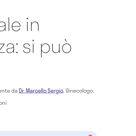
le in
a: si può
mente da
Dr. Marcello Sergio
,
Ginecologo,
oni