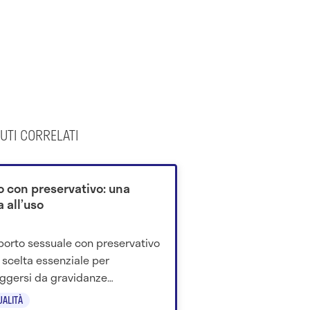
UTI CORRELATI
o con preservativo: una
 all’uso
pporto sessuale con preservativo
 scelta essenziale per
ggersi da gravidanze
iderate, infezioni e malattie:
UALITÀ