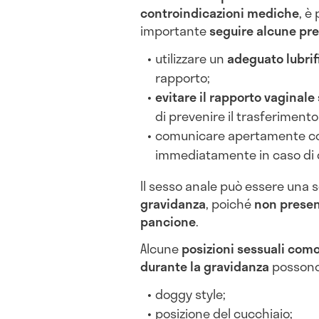
controindicazioni mediche
, è
importante
seguire alcune pr
utilizzare un
adeguato lubrif
rapporto;
evitare il rapporto vaginal
di prevenire il trasferimento 
comunicare apertamente con
immediatamente in caso di d
Il sesso anale può essere una s
gravidanza
, poiché
non present
pancione
.
Alcune
posizioni sessuali como
durante la gravidanza
possono
doggy style;
posizione del cucchiaio;