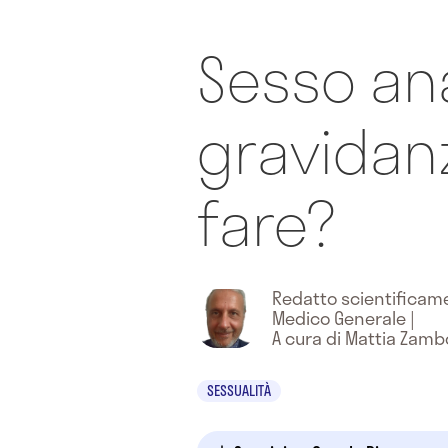
Sesso ana
gravidanz
fare?
Redatto scientifica
Medico Generale
|
A cura di Mattia Zamb
SESSUALITÀ