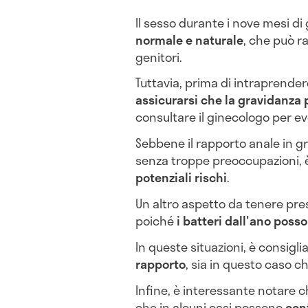
Il sesso durante i nove mesi d
normale e naturale
, che può ra
genitori.
Tuttavia, prima di intraprender
assicurarsi che la gravidanza
consultare il ginecologo per ev
Sebbene il rapporto anale in 
senza troppe preoccupazioni,
potenziali rischi
.
Un altro aspetto da tenere pre
poiché
i batteri dall'ano pos
In queste situazioni, è consigli
rapporto
, sia in questo caso c
Infine, è interessante notare 
che in alcuni casi possono
cont