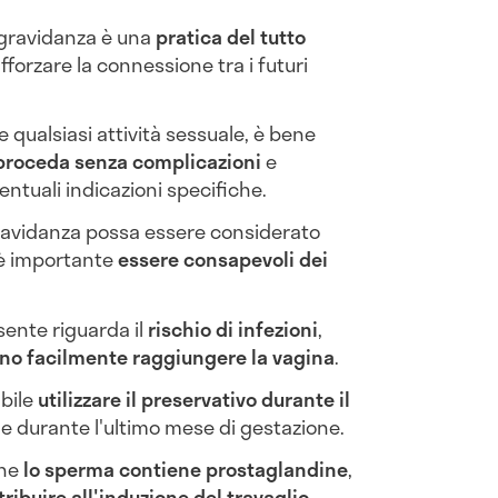
i gravidanza è una
pratica del tutto
fforzare la connessione tra i futuri
e qualsiasi attività sessuale, è bene
 proceda senza complicazioni
e
entuali indicazioni specifiche.
gravidanza possa essere considerato
 è importante
essere consapevoli dei
sente riguarda il
rischio di infezioni
,
sono facilmente raggiungere la vagina
.
abile
utilizzare il preservativo durante il
he durante l'ultimo mese di gestazione.
che
lo sperma contiene prostaglandine
,
ribuire all'induzione del travaglio
.