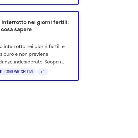
 di più in merito.
 interrotto nei giorni fertili:
 cosa sapere
to interrotto nei giorni fertili è
sicuro e non previene
danze indesiderate. Scopri i
i e perché è sconsigliato.
DI CONTRACCETTIVI
+1