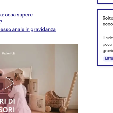
scopri
za: cosa sapere
Coito
ò?
ecco
sesso anale in gravidanza
Il coi
poco 
gravi
risch
METO