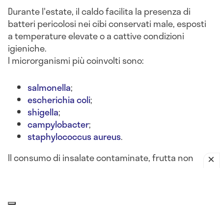
Durante l'estate, il caldo facilita la presenza di
batteri pericolosi nei cibi conservati male, esposti
a temperature elevate o a cattive condizioni
igieniche.
I microrganismi più coinvolti sono:
salmonella
;
escherichia coli
;
shigella
;
campylobacter
;
staphylococcus aureus
.
Il consumo di insalate contaminate, frutta non
lavata, latticini lasciati fuori frigo o alimenti crudi
può portare a
gastroenteriti batteriche acute
, con
sintomi come
nausea, diarrea, vomito, crampi
addominali e febbre
.