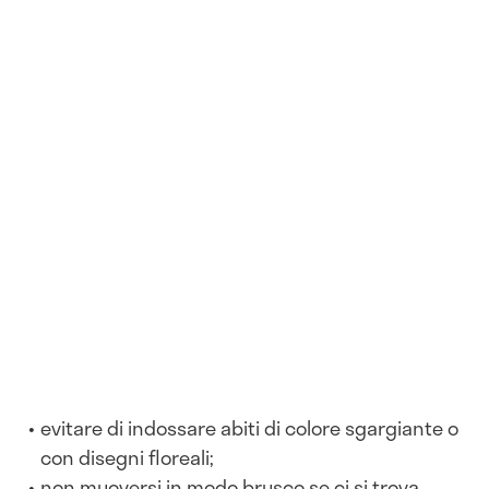
evitare di indossare abiti di colore sgargiante o
con disegni floreali;
non muoversi in modo brusco se ci si trova