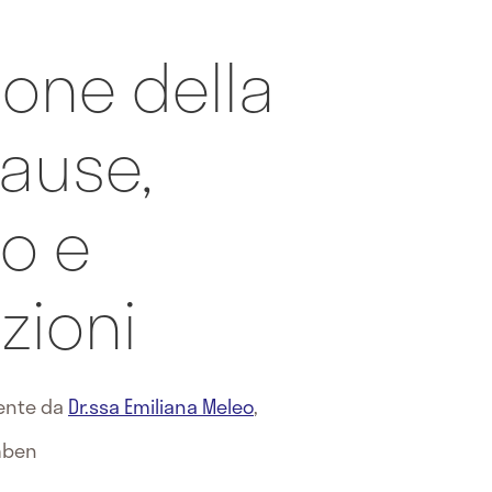
one della
ause,
o e
zioni
mente da
Dr.ssa Emiliana Meleo
,
mben