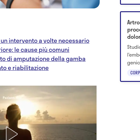
Artro
proc
dolor
un intervento a volte necessario
Studi
riore: le cause più comuni
l’emb
nto di amputazione della gamba
genic
to e riabilitazione
gelat
CORP
un an
funzi