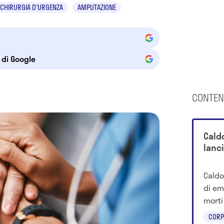
CHIRURGIA D'URGENZA
AMPUTAZIONE
e di Google
CONTEN
Cald
lanci
Caldo
di em
morti
cresce
CORP