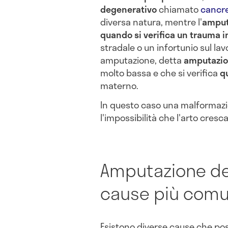
degenerativo
chiamato
cancr
diversa natura, mentre l'
amput
quando si verifica un trauma 
stradale o un infortunio sul lavo
amputazione, detta
amputazio
molto bassa e che si verifica
qu
materno.
In questo caso una malformazi
l'impossibilità che l'arto cres
Amputazione dell
cause più comu
Esistono diverse cause che po