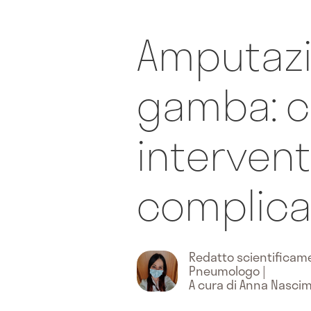
Amputazi
gamba: c
intervent
complica
Redatto scientifica
Pneumologo
|
A cura di Anna Nasci