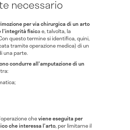
lte necessario
rimozione per via chirurgica di un arto
l'integrità fisic
a e, talvolta, la
Con questo termine si identifica, quini,
icata tramite operazione medica) di un
di una parte.
sono condurre all'amputazione di un
tra:
matica;
'operazione che
viene eseguita per
co che interessa l'arto
, per limitarne il