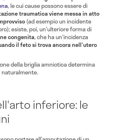
ena
, le cui cause possono essere di
azione traumatica viene messa in atto
improvviso
(ad esempio un incidente
ro); esiste, poi, un'ulteriore forma di
ne congenita
, che ha un'incidenza
ando il feto si trova ancora nell'utero
one della briglia amniotica determina
ca naturalmente.
'arto inferiore: le
ni
ssono portare all'amputazione di un