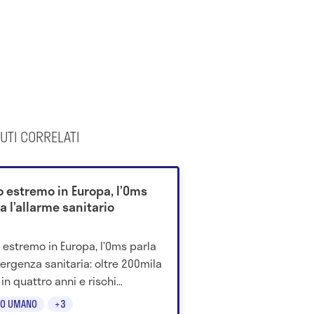
UTI CORRELATI
o estremo in Europa, l’Oms
a l’allarme sanitario
 estremo in Europa, l’Oms parla
ergenza sanitaria: oltre 200mila
 in quattro anni e rischi
nti per anziani e fragili.
O UMANO
+3