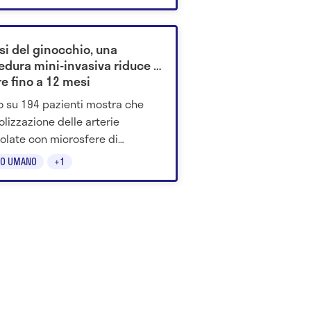
si del ginocchio, una
edura mini-invasiva riduce il
e fino a 12 mesi
o su 194 pazienti mostra che
olizzazione delle arterie
olate con microsfere di
ina riduce il dolore da 7 a 3 in
O UMANO
+1
no, migliorando anche la
one articolare.