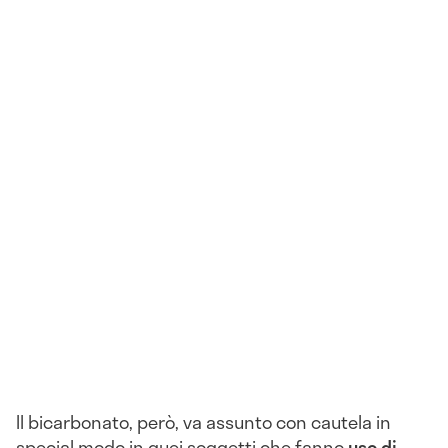
Il bicarbonato, però, va assunto con cautela in
special modo in quei soggetti che fanno
uso di