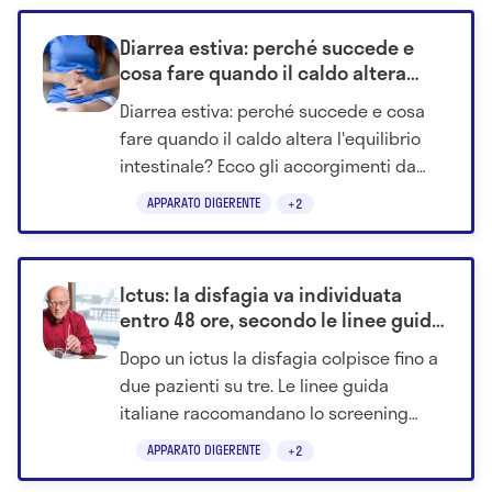
Diarrea estiva: perché succede e
cosa fare quando il caldo altera
l'equilibrio intestinale
Diarrea estiva: perché succede e cosa
fare quando il caldo altera l'equilibrio
intestinale? Ecco gli accorgimenti da
seguire per evitare complicazioni.
APPARATO DIGERENTE
+2
Ictus: la disfagia va individuata
entro 48 ore, secondo le linee guida
italiane
Dopo un ictus la disfagia colpisce fino a
due pazienti su tre. Le linee guida
italiane raccomandano lo screening
della deglutizione entro 24-48 ore.
APPARATO DIGERENTE
+2