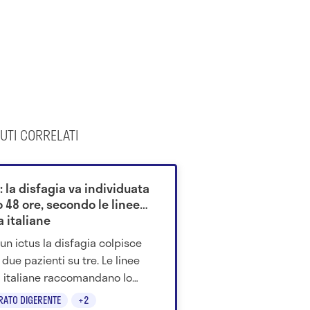
UTI CORRELATI
: la disfagia va individuata
 48 ore, secondo le linee
 italiane
un ictus la disfagia colpisce
 due pazienti su tre. Le linee
 italiane raccomandano lo
ning della deglutizione entro
RATO DIGERENTE
+2