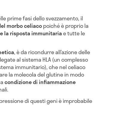
lle prime fasi dello svezzamento, il
del morbo celiaco
poiché è proprio la
e la risposta immunitaria
e tutte le
netica
, è da ricondurre all’azione delle
llegate al sistema HLA (un complesso
istema immunitario), che nel celiaco
are la molecola del glutine in modo
na
condizione di infiammazione
nali.
ressione di questi geni è improbabile