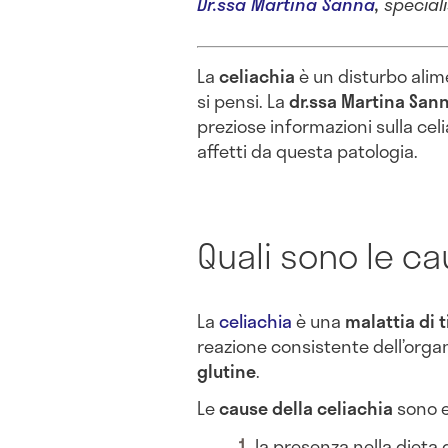
Dr.ssa Martina Sanna
,
speciali
La
celiachia
è un disturbo alim
si pensi. La
dr.ssa Martina San
preziose informazioni sulla cel
affetti da questa patologia.
Quali sono le ca
La
celiachia
è una
malattia di 
reazione consistente dell’orga
glutine
.
Le
cause della celiachia
sono e
la presenza nella dieta 