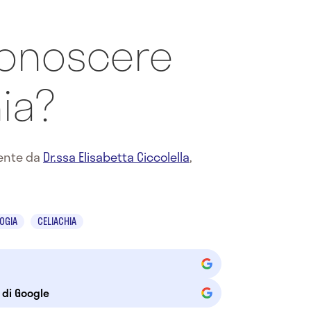
onoscere
hia?
mente da
Dr.ssa Elisabetta Ciccolella
,
OGIA
CELIACHIA
e di Google