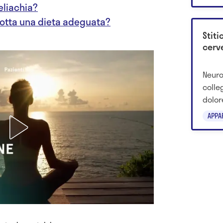
24-48
celiachia?
adotta una dieta adeguata?
Stiti
cerve
Neuro
colle
dolor
nuove
APPA