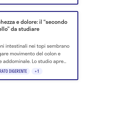
 ore.
chezza e dolore: il “secondo
llo” da studiare
ni intestinali nei topi sembrano
gare movimento del colon e
e addominale. Lo studio apre
 ipotesi, ma servono conferme.
RATO DIGERENTE
+1