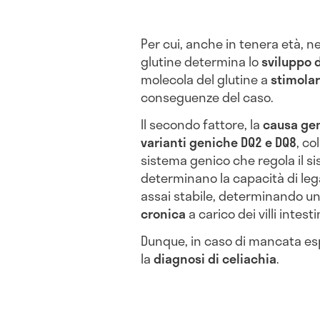
Per cui, anche in tenera età, ne
glutine determina lo
sviluppo 
molecola del glutine a
stimolar
conseguenze del caso.
Il secondo fattore, la
causa ge
varianti geniche DQ2 e DQ8
, co
sistema genico che regola il s
determinano la capacità di leg
assai stabile, determinando u
cronica
a carico dei villi intesti
Dunque, in caso di mancata esp
la
diagnosi di celiachia
.