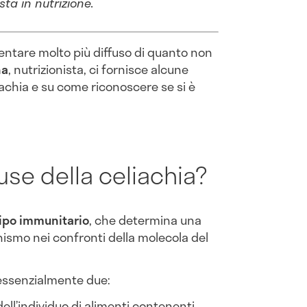
sta in nutrizione.
entare molto più diffuso di quanto non
na
, nutrizionista, ci fornisce alcune
iachia e su come riconoscere se si è
use della celiachia?
tipo immunitario
, che determina una
nismo nei confronti della molecola del
ssenzialmente due:
dell’individuo di alimenti contenenti