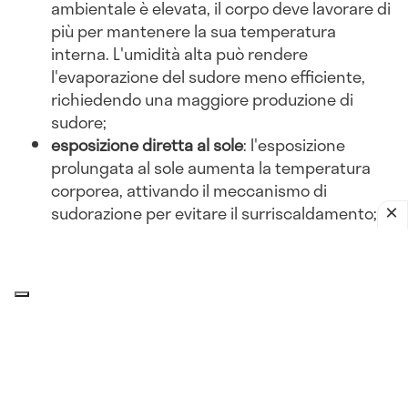
ambientale è elevata, il corpo deve lavorare di
più per mantenere la sua temperatura
interna. L'umidità alta può rendere
l'evaporazione del sudore meno efficiente,
richiedendo una maggiore produzione di
sudore;
esposizione diretta al sole
: l'esposizione
prolungata al sole aumenta la temperatura
corporea, attivando il meccanismo di
sudorazione per evitare il surriscaldamento;
abbigliamento inadeguato
: indossare abiti
pesanti o non traspiranti può ostacolare la
dissipazione del calore, portando a una
maggiore sudorazione.
Attività fisica
esercizio intenso
: l'attività fisica aumenta la