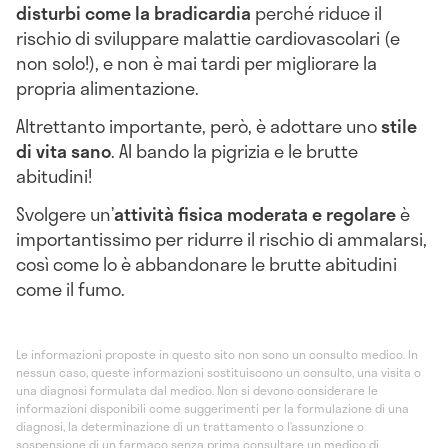
disturbi come la bradicardia
perché riduce il
rischio di sviluppare malattie cardiovascolari (e
non solo!), e non è mai tardi per migliorare la
propria alimentazione.
Altrettanto importante, però, è adottare uno
stile
di vita sano
. Al bando la pigrizia e le brutte
abitudini!
Svolgere un’
attività fisica moderata e regolare
è
importantissimo per ridurre il rischio di ammalarsi,
così come lo è abbandonare le brutte abitudini
come il fumo.
Le informazioni proposte in questo sito non sono un consulto medico. In
nessun caso, queste informazioni sostituiscono un consulto, una visita o
una diagnosi formulata dal medico. Non si devono considerare le
informazioni disponibili come suggerimenti per la formulazione di una
diagnosi, la determinazione di un trattamento o l’assunzione o
sospensione di un farmaco senza prima consultare un medico di