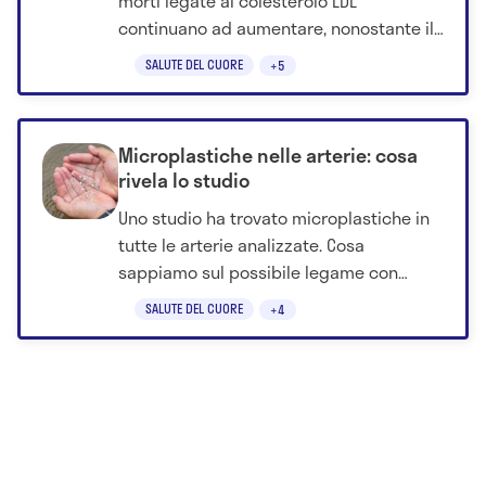
morti legate al colesterolo LDL
continuano ad aumentare, nonostante il
rischio individuale sia diminuito.
SALUTE DEL CUORE
+5
Microplastiche nelle arterie: cosa
rivela lo studio
Uno studio ha trovato microplastiche in
tutte le arterie analizzate. Cosa
sappiamo sul possibile legame con
aterosclerosi, infarto e ictus.
SALUTE DEL CUORE
+4