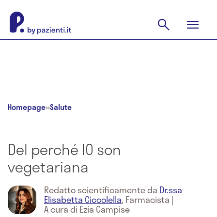
Homepage
»
Salute
Del perché IO son
vegetariana
Redatto scientificamente da
Dr.ssa
Elisabetta Ciccolella
,
Farmacista
|
A cura di Ezia Campise