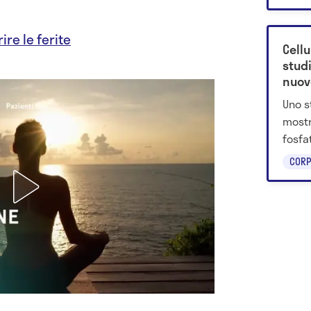
ire le ferite
Cell
stud
nuov
Uno s
mostr
fosfa
Ripri
CORP
cellul