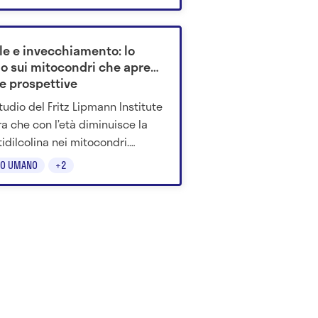
ule e invecchiamento: lo
io sui mitocondri che apre
e prospettive
tudio del Fritz Lipmann Institute
a che con l’età diminuisce la
tidilcolina nei mitocondri.
stinarla migliora la funzione
O UMANO
+2
are.