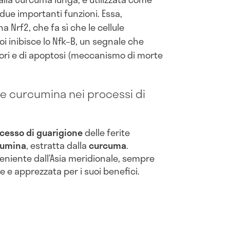
due importanti funzioni. Essa,
na Nrf2, che fa sì che le cellule
oi inibisce lo Nfk–B, un segnale che
ori e di apoptosi (meccanismo di morte
 e curcumina nei processi di
ocesso di guarigione
delle ferite
cumina
, estratta dalla
curcuma
.
veniente dall’Asia meridionale, sempre
te e apprezzata per i suoi benefici.