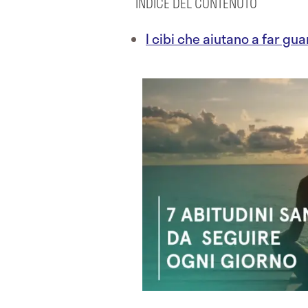
INDICE DEL CONTENUTO
I cibi che aiutano a far guar