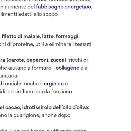
un aumento del
fabbisogno energetico
.
alimenti adatti allo scopo.
 filetto di maiale, latte, formaggi,
chi di proteine, utili a eliminare i tessuti
ura (carote, peperoni, zucca)
: ricchi di
 che aiutano a formare il
collagene
e a
nitaria.
di maiale
: ricchi di
arginina
e
di che influenzano la funzione
l cacao, idrotissirolo dell’olio d’oliva
:
ono la guarigione, anche dopo
dalla Curcuma lunga, è utilizzata come