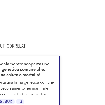
UTI CORRELATI
cchiamento: scoperta una
a genetica comune che
ice salute e mortalità
rta una firma genetica comune
invecchiamento nei mammiferi:
i come potrebbe prevedere età
gica, malattie e mortalità.
O UMANO
+3