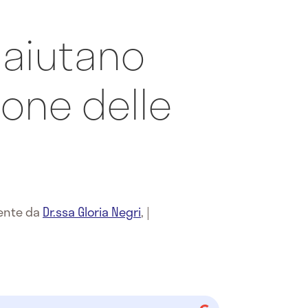
e aiutano
ione delle
mente da
Dr.ssa Gloria Negri
,
|