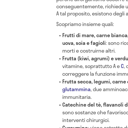
conseguentemente, richiede 
A tal proposito, esistono degli 
Scopriamo insieme quali:
Frutti di mare, carne bianca,
uova, soia e fagioli
: sono ric
morti e costruirne altri.
Frutta (kiwi, agrumi) e verd
vitamine, soprattutto A e
C
,
correggere la funzione immu
Frutta secca, legumi, carne 
glutammina
, due amminoaci
immunitaria.
Catechine del tè, flavanoli de
sono sostanze che favorisc
interventi chirurgici.
Curcumina
: viene estratta 