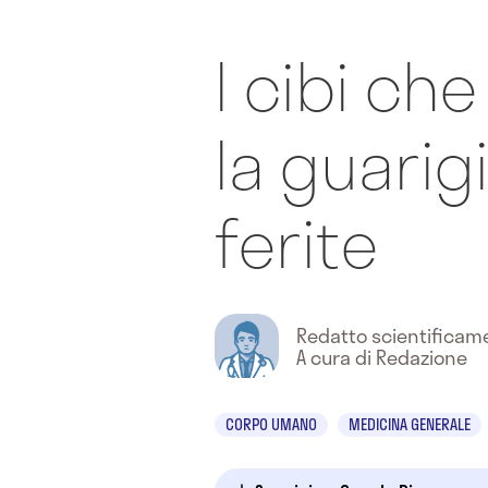
I cibi ch
la guarig
ferite
Redatto scientifica
A cura di Redazione
CORPO UMANO
MEDICINA GENERALE