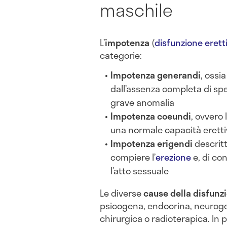
maschile
L’
impotenza
(
disfunzione eretti
categorie:
Impotenza generandi
, ossi
dall’assenza completa di sp
grave anomalia
Impotenza coeundi
, ovvero 
una normale capacità erett
Impotenza erigendi
descritt
compiere l’
erezione
e, di co
l’atto sessuale
Le diverse
cause della disfunzi
psicogena, endocrina, neuroge
chirurgica o radioterapica. In p