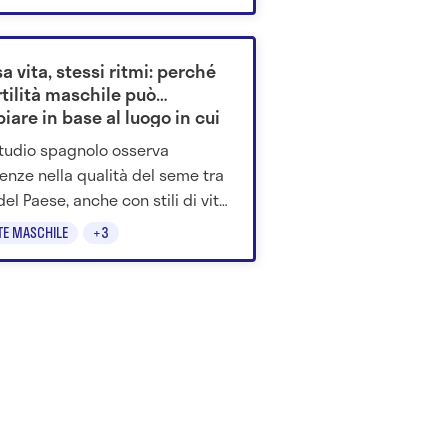
a vita, stessi ritmi: perché
rtilità maschile può
are in base al luogo in cui
ve
tudio spagnolo osserva
renze nella qualità del seme tra
del Paese, anche con stili di vita
. L'ipotesi punta ai fattori
TE MASCHILE
+3
ntali.