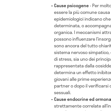
Cause psicogene
- Per molt
essere la più comune causa di
epidemiologici indicano che 
determinata, o accompagnat
organica. I meccanismi attrav
possono influenzare l’insorg
sono ancora del tutto chiariti
sistema nervoso simpatico, c
di stress, sia uno dei princip
rappresentata dalla cosidd
determina un effetto inibitor
giovani alle prime esperienz
partner o dopo il verificarsi
sessuali.
Cause endocrine ed ormona
strettamente correlate all’i