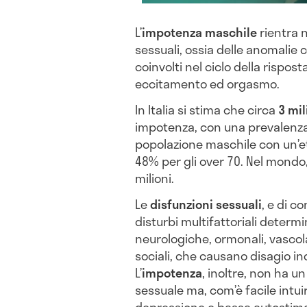
L’
impotenza maschile
rientra n
sessuali, ossia delle anomalie
coinvolti nel ciclo della rispos
eccitamento ed orgasmo.
In Italia si stima che circa
3 mil
impotenza, con una prevalenza 
popolazione maschile con un’età
48% per gli over 70. Nel mondo,
milioni.
Le
disfunzioni sessuali
, e di c
disturbi multifattoriali determi
neurologiche, ormonali, vascol
sociali, che causano disagio ind
L’
impotenza
, inoltre, non ha un
sessuale ma, com’è facile intui
depressione e bassa autostim