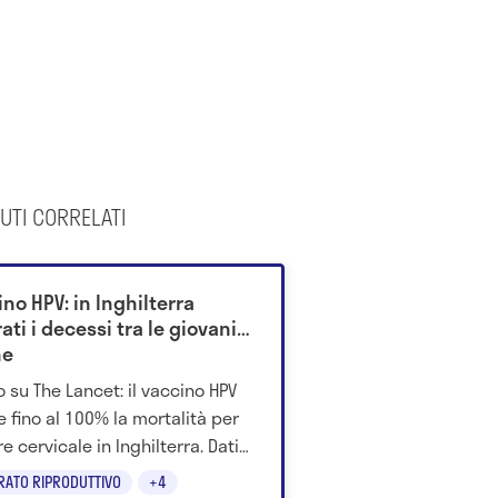
UTI CORRELATI
no HPV: in Inghilterra
ati i decessi tra le giovani
ne
o su The Lancet: il vaccino HPV
e fino al 100% la mortalità per
e cervicale in Inghilterra. Dati
2024 e prospettive future.
RATO RIPRODUTTIVO
+4