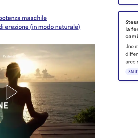
mpotenza maschile
Stess
di erezione (in modo naturale)
la fe
cambi
si vi
Uno s
diffe
aree 
simili
SALU
ambie