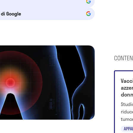
e di Google
CONTEN
Vacci
azzer
don
Studi
riduc
tumor
2001-
APPA