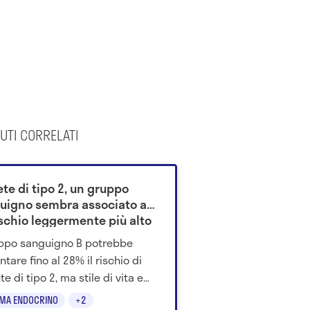
UTI CORRELATI
te di tipo 2, un gruppo
uigno sembra associato a
ischio leggermente più alto
uppo sanguigno B potrebbe
tare fino al 28% il rischio di
e di tipo 2, ma stile di vita e
ntazione restano i fattori
EMA ENDOCRINO
+2