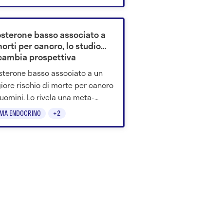
vi.
osterone basso associato a
orti per cancro, lo studio
cambia prospettiva
sterone basso associato a un
ore rischio di morte per cancro
 uomini. Lo rivela una meta-
si pubblicata su The Lancet.
EMA ENDOCRINO
+2