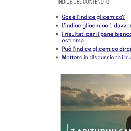
INDICE DEL CONTENUTO
Cos’è l’indice glicemico?
L’indice glicemico è davver
I risultati per il pane bia
estrema
Può l’indice glicemico dirci
Mettere in discussione il ru