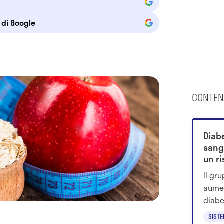
e di Google
CONTEN
Diabe
sang
un r
Il gr
aumen
diabet
alime
SIST