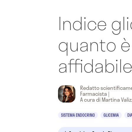
Indice gl
quanto è
affidabil
Redatto scientifica
Farmacista
|
A cura di Martina Vali
SISTEMA ENDOCRINO
GLICEMIA
DI