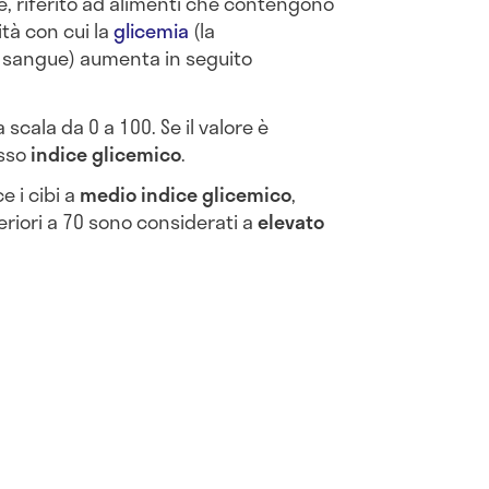
ore, riferito ad alimenti che contengono
ità con cui la
glicemia
(la
l sangue) aumenta in seguito
 scala da 0 a 100. Se il valore è
asso
indice glicemico
.
ce i cibi a
medio indice glicemico
,
eriori a 70 sono considerati a
elevato