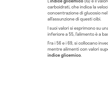
L’
indice glicemico
(IG) è il val
carboidrati, che indica la veloc
concentrazione di glucosio ne
all’assunzione di questi cibi.
I suoi valori si esprimono su una
inferiore a 55, l’alimento è a b
Fra i 56 e i 69, si collocano inve
mentre alimenti con valori sup
indice glicemico
.