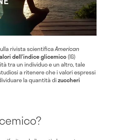
lla rivista scientifica
American
alori dell’indice glicemico
(IG)
à tra un individuo e un altro, tale
studiosi a ritenere che i valori espressi
ndividuare la quantità di
zuccheri
licemico?