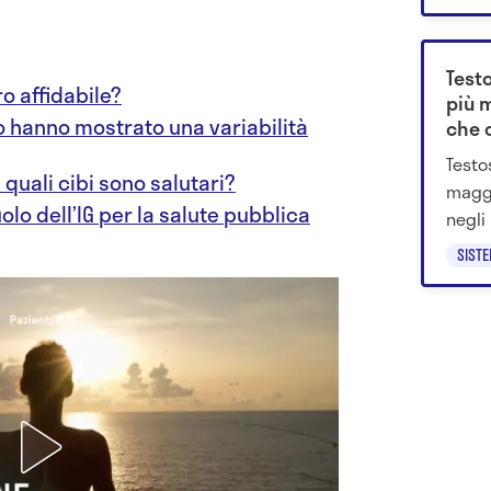
decisi
Test
o affidabile?
più m
nco hanno mostrato una variabilità
che 
Testo
 quali cibi sono salutari?
maggi
olo dell’IG per la salute pubblica
negli
anali
SIST