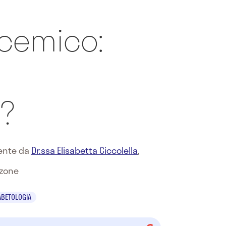
icemico:
e?
mente da
Dr.ssa Elisabetta Ciccolella
,
zzone
ABETOLOGIA