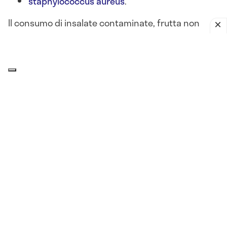
staphylococcus aureus
.
Il consumo di insalate contaminate, frutta non
lavata, latticini lasciati fuori frigo o alimenti crudi
può portare a
gastroenteriti batteriche acute
, con
sintomi come
nausea, diarrea, vomito, crampi
addominali e febbre
.