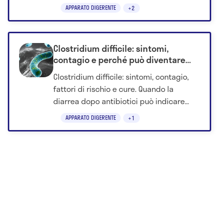
segnali da non ignorare.
APPARATO DIGERENTE
+2
Clostridium difficile: sintomi,
contagio e perché può diventare
pericoloso
Clostridium difficile: sintomi, contagio,
fattori di rischio e cure. Quando la
diarrea dopo antibiotici può indicare
un'infezione da non sottovalutare.
APPARATO DIGERENTE
+1