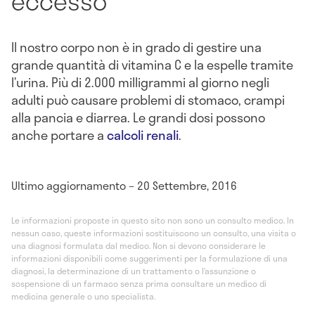
eccesso
Il nostro corpo non è in grado di gestire una
grande quantità di vitamina C e la espelle tramite
l’urina. Più di 2.000 milligrammi al giorno negli
adulti può causare problemi di stomaco, crampi
alla pancia e diarrea. Le grandi dosi possono
anche portare a
calcoli renali
.
Ultimo aggiornamento – 20 Settembre, 2016
Le informazioni proposte in questo sito non sono un consulto medico. In
nessun caso, queste informazioni sostituiscono un consulto, una visita o
una diagnosi formulata dal medico. Non si devono considerare le
informazioni disponibili come suggerimenti per la formulazione di una
diagnosi, la determinazione di un trattamento o l’assunzione o
sospensione di un farmaco senza prima consultare un medico di
medicina generale o uno specialista.