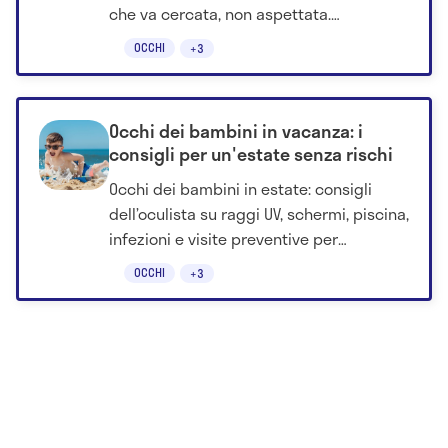
che va cercata, non aspettata.
"Aspettare i sintomi significa spesso
OCCHI
+3
arrivare tardi. Cercarlo attivamente può
fare la differenza".
Occhi dei bambini in vacanza: i
consigli per un'estate senza rischi
Occhi dei bambini in estate: consigli
dell’oculista su raggi UV, schermi, piscina,
infezioni e visite preventive per
proteggere la vista.
OCCHI
+3