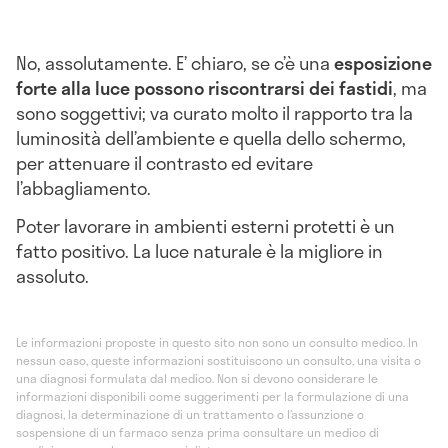
No, assolutamente. E’ chiaro, se c’è una
esposizione
forte alla luce possono riscontrarsi dei fastidi
, ma
sono soggettivi; va curato molto il rapporto tra la
luminosità dell’ambiente e quella dello schermo,
per attenuare il contrasto ed evitare
l’abbagliamento.
Poter lavorare in ambienti esterni protetti è un
fatto positivo. La luce naturale è la migliore in
assoluto.
Le informazioni proposte in questo sito non sono un consulto medico. In
nessun caso, queste informazioni sostituiscono un consulto, una visita o
una diagnosi formulata dal medico. Non si devono considerare le
informazioni disponibili come suggerimenti per la formulazione di una
diagnosi, la determinazione di un trattamento o l’assunzione o
sospensione di un farmaco senza prima consultare un medico di