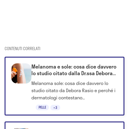
CONTENUTI CORRELATI
Melanoma e sole: cosa dice davvero
lo studio citato dalla Dr.ssa Debora
Rasio
Melanoma sole: cosa dice davvero lo
studio citato da Debora Rasio e perché i
dermatologi contestano
l'interpretazione delle evidenze
PELLE
+3
scientifiche.