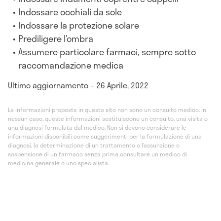
Indossare occhiali da sole
Indossare la protezione solare
Prediligere l’ombra
Assumere particolare farmaci, sempre sotto
raccomandazione medica
Ultimo aggiornamento – 26 Aprile, 2022
Le informazioni proposte in questo sito non sono un consulto medico. In
nessun caso, queste informazioni sostituiscono un consulto, una visita o
una diagnosi formulata dal medico. Non si devono considerare le
informazioni disponibili come suggerimenti per la formulazione di una
diagnosi, la determinazione di un trattamento o l’assunzione o
sospensione di un farmaco senza prima consultare un medico di
medicina generale o uno specialista.