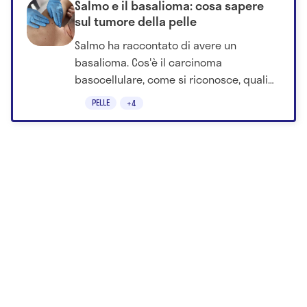
Salmo e il basalioma: cosa sapere
sul tumore della pelle
Salmo ha raccontato di avere un
basalioma. Cos'è il carcinoma
basocellulare, come si riconosce, quali
sono i sintomi, le cure e i fattori di
PELLE
+4
rischio.