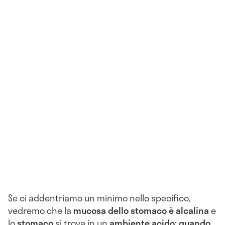
Se ci addentriamo un minimo nello specifico,
vedremo che la
mucosa dello stomaco è alcalina
e
lo
stomaco
si trova in un
ambiente acido
;
quando