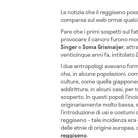
La notizia che il reggiseno pos
comparsa sul web ormai qualch
Pare che i primi sospetti sul fa
provocare il cancro furono mo
Singer
e
Soma Grismaijer
, attr
venticinque anni fa, intitolato
I due antropologi avevano form
che, in alcune popolazioni, com
culture, come quella giapponese
addirittura, in alcuni casi, pe
scoperto. In questi popoli l’in
originariamente molto bassa, s
l’introduzione di usi e costumi di
reggiseno – tale incidenza era 
delle etnie di origine europea
reggiseno
.