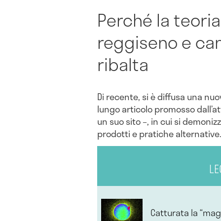
Perché la teori
reggiseno e can
ribalta
Di recente, si è diffusa una n
lungo articolo promosso dall’a
un suo sito –, in cui si demoni
prodotti e pratiche alternative
LE
Catturata la “mag