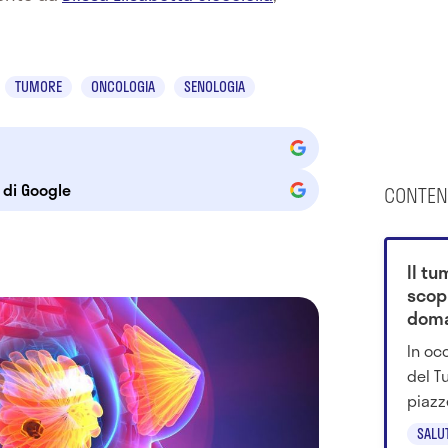
TUMORE
ONCOLOGIA
SENOLOGIA
e di Google
CONTEN
Il tu
scop
doman
verd
In oc
del T
piazz
tiffa
SALU