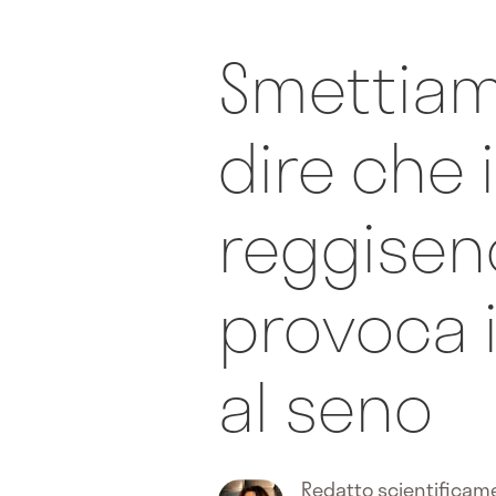
Smettiam
dire che i
reggisen
provoca 
al seno
Redatto scientifica