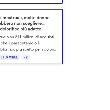
tia diagnosticata tardi nel 70%
si.
ri mestruali, molte donne
ebbero non scegliere
idolorifico più adatto
tudio su 211 milioni di acquisti
a che il paracetamolo è
dolorifico più scelto per i dolori
uali. Gli esperti spiegano
TE FEMMINILE
+2
é l’ibuprofene può funzionare
o contro i crampi.