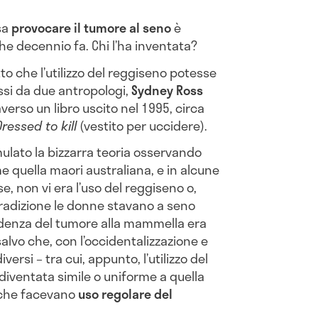
sa
provocare il tumore al seno
è
e decennio fa. Chi l’ha inventata?
tto che l’utilizzo del reggiseno potesse
ssi da due antropologi,
Sydney
Ross
averso un libro uscito nel 1995, circa
Dressed to kill
(vestito per uccidere).
ulato la bizzarra teoria osservando
e quella maori australiana, e in alcune
, non vi era l’uso del reggiseno o,
r tradizione le donne stavano a seno
cidenza del tumore alla mammella era
alvo che, con l’occidentalizzazione e
versi – tra cui, appunto, l’utilizzo del
diventata simile o uniforme a quella
, che facevano
uso regolare del