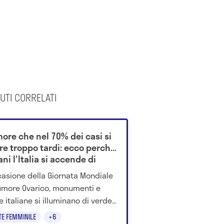
UTI CORRELATI
more che nel 70% dei casi si
re troppo tardi: ecco perché
i l'Italia si accende di
e
casione della Giornata Mondiale
umore Ovarico, monumenti e
e italiane si illuminano di verde
ny per sensibilizzare su una
TE FEMMINILE
+6