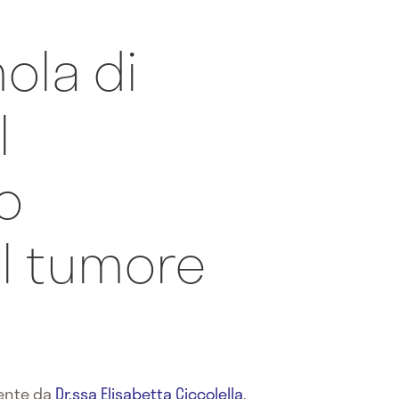
ola di
l
o
il tumore
mente da
Dr.ssa Elisabetta Ciccolella
,