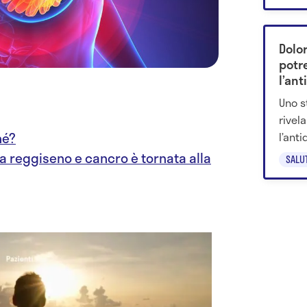
malat
dei ca
Dolo
potr
l’ant
Uno s
rivel
l’anti
hé?
mestr
ga reggiseno e cancro è tornata alla
SALU
perch
megli