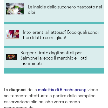
Le insidie dello zucchero nascosto nei
cibi
Intolleranti al lattosio? Ecco quali sono i
tipi di latte consigliati!
Burger ritirato dagli scaffali per
Salmonella: ecco il marchio e i lotti
incriminati
La
diagnosi
della
malattia di Hirschsprung
viene
solitamente effettuata a partire dalla semplice
osservazione clinica, che verrà o meno
confermata da: