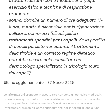
attività rilassanti come meditazione, yoga,
esercizio fisico e tecniche di respirazione
profonda;
sonno
: dormire un numero di ore adeguato (7-
9 ore) a notte è essenziale per la rigenerazione
cellulare, compresi i follicoli piliferi;
trattamenti specifici per i capelli
. Se la perdita
di capelli persiste nonostante il trattamento
della tiroide e un corretto regime dietetico,
potrebbe essere utile consultare un
dermatologo specializzato in tricologia (cura
dei capelli).
Ultimo aggiornamento – 27 Marzo, 2025
Le informazioni proposte in questo sito non sono un consulto medico. In
nessun caso, queste informazioni sostituiscono un consulto, una visita o
una diagnosi formulata dal medico. Non si devono considerare le
informazioni disponibili come suggerimenti per la formulazione di una