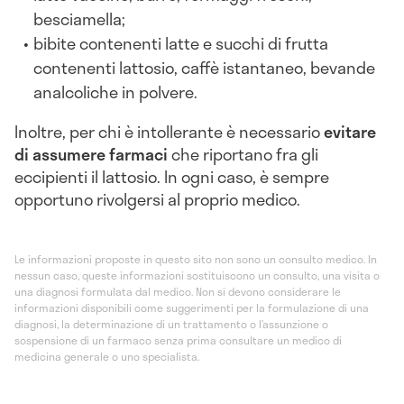
besciamella;
bibite contenenti latte e succhi di frutta
contenenti lattosio, caffè istantaneo, bevande
analcoliche in polvere.
Inoltre, per chi è intollerante è necessario
evitare
di assumere farmaci
che riportano fra gli
eccipienti il lattosio. In ogni caso, è sempre
opportuno rivolgersi al proprio medico.
Le informazioni proposte in questo sito non sono un consulto medico. In
nessun caso, queste informazioni sostituiscono un consulto, una visita o
una diagnosi formulata dal medico. Non si devono considerare le
informazioni disponibili come suggerimenti per la formulazione di una
diagnosi, la determinazione di un trattamento o l’assunzione o
sospensione di un farmaco senza prima consultare un medico di
medicina generale o uno specialista.