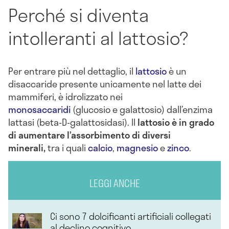
Perché si diventa
intolleranti al lattosio?
Per entrare più nel dettaglio, il
lattosio
è un
disaccaride presente unicamente nel latte dei
mammiferi, è idrolizzato nei
monosaccaridi
(glucosio e galattosio) dall’enzima
lattasi (beta-D-galattosidasi). Il
l
attosio è in grado
di aumentare l’assorbimento di diversi
minerali,
tra i quali
calcio
,
magnesio
e
zinco
.
LEGGI ANCHE
Ci sono 7 dolcificanti artificiali collegati
al declino cognitivo