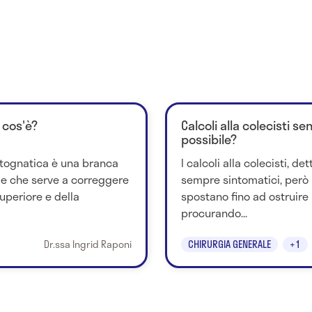
 cos'è?
Calcoli alla colecisti s
possibile?
rtognatica è una branca
I calcoli alla colecisti, de
ale che serve a correggere
sempre sintomatici, però 
uperiore e della
spostano fino ad ostruire i
procurando...
Dr.ssa Ingrid Raponi
CHIRURGIA GENERALE
+1