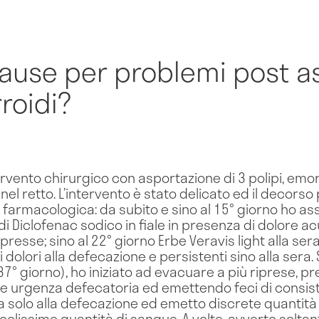
cause per problemi post a
roidi?
rvento chirurgico con asportazione di 3 polipi, emorro
el retto. L’intervento è stato delicato ed il decorso
 farmacologica: da subito e sino al 15° giorno ho as
di Diclofenac sodico in fiale in presenza di dolore ac
esse; sino al 22° giorno Erbe Veravis light alla sera.
 dolori alla defecazione e persistenti sino alla sera. 
(37° giorno), ho iniziato ad evacuare a più riprese, 
rte urgenza defecatoria ed emettendo feci di consis
solo alla defecazione ed emetto discrete quantità di
lissime quantità di sangue. A volte, avverto soltant