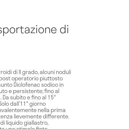
sportazione di
idi di II grado, alcuni noduli
 post operatorio piuttosto
sunto Diclofenac sodico in
uto e persistente; fino al
 Da subito e fino al 15°
Solo dall’11° giorno
prevalentemente nella prima
tenza lievemente differente.
 liquido giallastro,
o uno stimolo finto