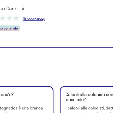
rko Campisi
(0 recensioni)
go Generale
 cos'è?
Calcoli alla colecisti s
possibile?
rtognatica è una branca
I calcoli alla colecisti, de