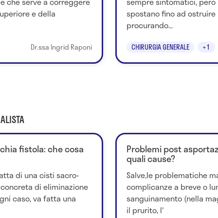
ale che serve a correggere
sempre sintomatici, però 
uperiore e della
spostano fino ad ostruire i
procurando...
Dr.ssa Ingrid Raponi
CHIRURGIA GENERALE
+1
ALISTA
chia fistola: che cosa
Problemi post asportazi
quali cause?
tta di una cisti sacro-
Salve,le problematiche m
à concreta di eliminazione
complicanze a breve o lu
ogni caso, va fatta una
sanguinamento (nella maggi
il prurito, l'