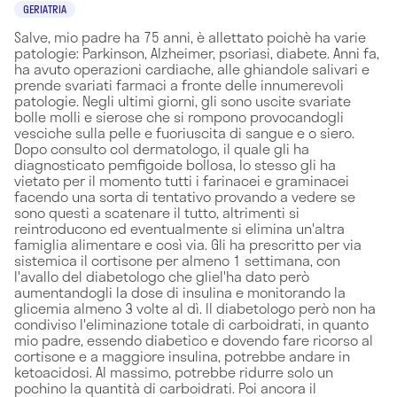
GERIATRIA
Salve, mio padre ha 75 anni, è allettato poichè ha varie
patologie: Parkinson, Alzheimer, psoriasi, diabete. Anni fa,
ha avuto operazioni cardiache, alle ghiandole salivari e
prende svariati farmaci a fronte delle innumerevoli
patologie. Negli ultimi giorni, gli sono uscite svariate
bolle molli e sierose che si rompono provocandogli
vesciche sulla pelle e fuoriuscita di sangue e o siero.
Dopo consulto col dermatologo, il quale gli ha
diagnosticato pemfigoide bollosa, lo stesso gli ha
vietato per il momento tutti i farinacei e graminacei
facendo una sorta di tentativo provando a vedere se
sono questi a scatenare il tutto, altrimenti si
reintroducono ed eventualmente si elimina un'altra
famiglia alimentare e così via. Gli ha prescritto per via
sistemica il cortisone per almeno 1 settimana, con
l'avallo del diabetologo che gliel'ha dato però
aumentandogli la dose di insulina e monitorando la
glicemia almeno 3 volte al dì. Il diabetologo però non ha
condiviso l'eliminazione totale di carboidrati, in quanto
mio padre, essendo diabetico e dovendo fare ricorso al
cortisone e a maggiore insulina, potrebbe andare in
ketoacidosi. Al massimo, potrebbe ridurre solo un
pochino la quantità di carboidrati. Poi ancora il