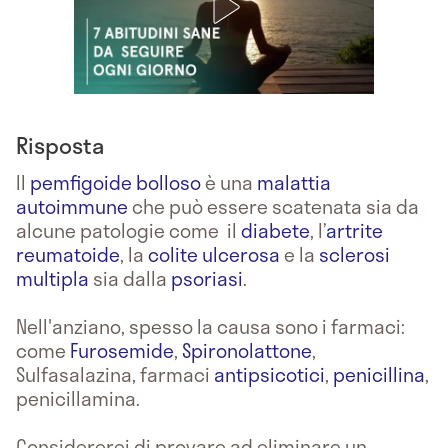
Risposta
Il
pemfigoide bolloso
è una
malattia
autoimmune
che può essere scatenata sia da
alcune patologie come il
diabete
, l’
artrite
reumatoide
, la
colite ulcerosa
e la
sclerosi
multipla
sia dalla
psoriasi
.
Nell'anziano, spesso la causa sono i farmaci:
come
Furosemide
,
Spironolattone
,
Sulfasalazina, farmaci
antipsicotici
,
penicillina
,
penicillamina.
Considererei di provare ad eliminare un