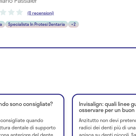
ciano Passaler
(0 recensioni)
ta
Specialista In Protesi Dentaria
+2
ndo sono consigliate?
Invisalign: quali linee 
osservare per un buon
 consigliate quando
Anzitutto non devi pretend
ttura dentale di supporto
radici dei denti più di un
zona anteriore del dente....
agisca su denti piccoli. Sa