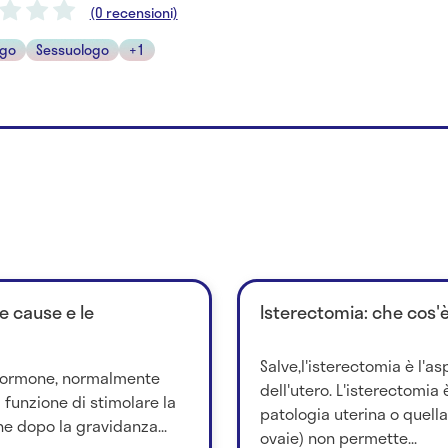
(0 recensioni)
ogo
Sessuologo
+1
le cause e le
Isterectomia: che cos'
Salve,l'isterectomia è l'a
n ormone, normalmente
dell'utero. L'isterectomia
a funzione di stimolare la
patologia uterina o quella
ne dopo la gravidanza...
ovaie) non permette...