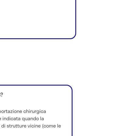
è?
sportazione chirurgica
 è indicata quando la
 di strutture vicine (come le