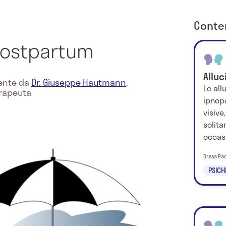
Conten
postpartum
Allu
mente da
Dr. Giuseppe Hautmann
,
Le all
erapeuta
ipnop
visive,
solit
occasi
Dr.ssa Pa
PSICH