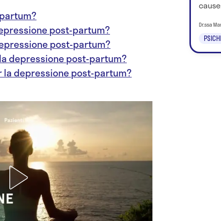
cause
-partum?
Dr.ssa Ma
 depressione post-partum?
PSICH
 depressione post-partum?
 la depressione post-partum?
er la depressione post-partum?