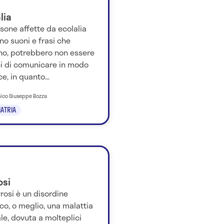
lia
sone affette da ecolalia
no suoni e frasi che
no, potrebbero non essere
i di comunicare in modo
ce, in quanto...
nico Giuseppe Bozza
IATRIA
osi
rosi è un disordine
co, o meglio, una malattia
e, dovuta a molteplici