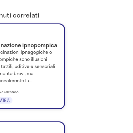
uti correlati
cinazione ipnopompica
ucinazioni ipnagogiche o
ompiche sono illusioni
 tattili, uditive e sensoriali
amente brevi, ma
onalmente lu...
ola Valenzano
IATRIA