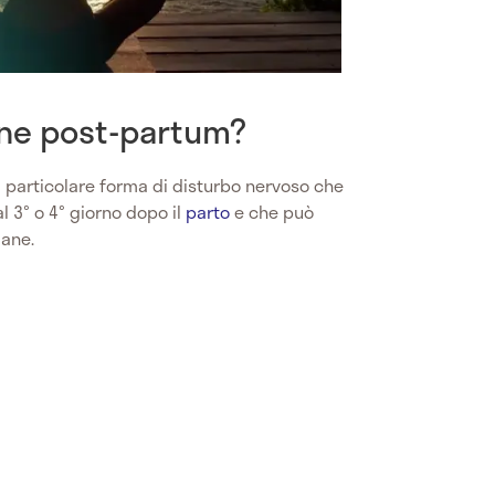
one post-partum?
 particolare forma di disturbo nervoso che
l 3° o 4° giorno dopo il
parto
e che può
mane.