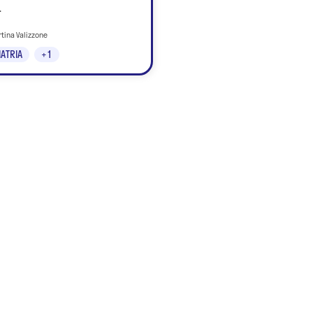
.
rtina Valizzone
IATRIA
+1