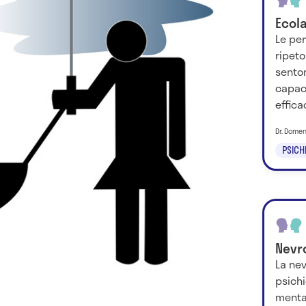
Ecola
Le per
ripeto
sento
capac
effica
Dr. Dome
PSICH
Nevr
La nev
psichi
mental