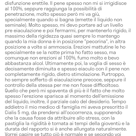
disfunzione erettile. Il pene spesso non mi si irrigidisce
al 100%, seppure raggiunga la possibilità di
penetrazione, molto spesso però mi va giù,
specialmente quando si bagna (emette il liquido non
seminale). Molto spesso, mi devo portare ad un livello
pre eiaculazione e poi fermarmi, per mantenerlo rigido, il
massimo della rigidezza quasi sempre lo mantengo
quando la mia donna è in posizione "pecorina", in altra
posizione a volte si ammoscia. Erezioni mattutine le ho
specialmente se la notte prima ho fatto sesso, ma
comunque non erezioni al 100%, fumo molto e bevo
abbastanza alcol. Ultimamente poi, la voglia di sesso è
decisamente diminuita e spesso eiaculo con il pene non
completamente rigido, dietro stimolazione. Purtroppo,
ho sempre sofferto di eiaculazione precoce, seppure il
controllo della stessa per me non fosse difficoltoso.
Quello che però mi spaventa di più è il fatto che molto
spesso l'erezione sparisca al momento dell'emissione
del liquido, inoltre, il parziale calo del desiderio. Tempo
addietro il mio medico di famiglia mi aveva prescritto il
Cialis 5 mg, da prendersi all'occorrenza, supponendo
che la causa fosse da attribuire allo stress, con la
pastiglia la rigidità è tornata ai tempi della gioventù e la
durata del rapporto si è anche allungata naturalmente.
Vorrei capire se tutto ciò è normale e se secondo voi