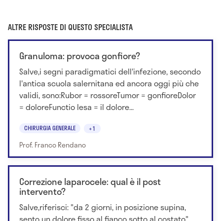
ALTRE RISPOSTE DI QUESTO SPECIALISTA
Granuloma: provoca gonfiore?
Salve,i segni paradigmatici dell'infezione, secondo
l'antica scuola salernitana ed ancora oggi più che
validi, sono:Rubor = rossoreTumor = gonfioreDolor
= doloreFunctio lesa = il dolore...
CHIRURGIA GENERALE
+1
Prof. Franco Rendano
Correzione laparocele: qual è il post
intervento?
Salve,riferisci: "da 2 giorni, in posizione supina,
sento un dolore fisso al fianco sotto al costato",