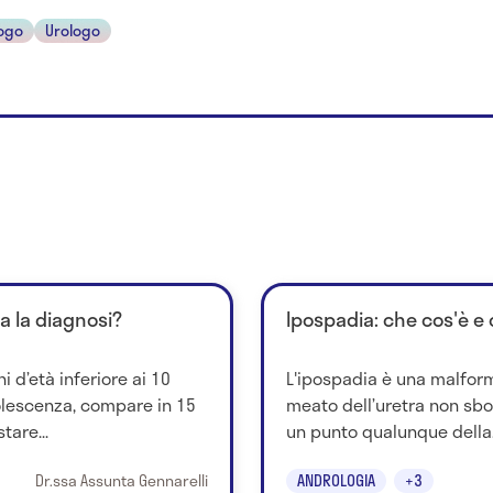
ogo
Urologo
a la diagnosi?
Ipospadia: che cos'è e
i d’età inferiore ai 10
L'ipospadia è una malform
dolescenza, compare in 15
meato dell’uretra non sbo
tare...
un punto qualunque della.
Dr.ssa Assunta Gennarelli
ANDROLOGIA
+3