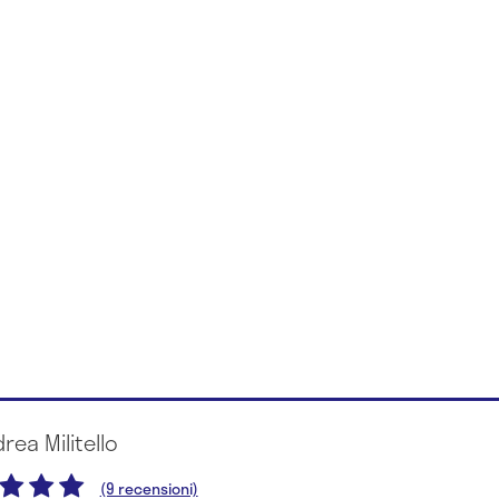
drea Militello
(9 recensioni)