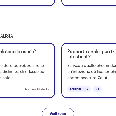
ALISTA
ali sono le cause?
Rapporto anale: può tr
intestinali?
o e duro potrebbe anche
Salve,da quello che mi des
didimite, di riflesso ad
un'infezione da Escherichi
cale e...
spermiocoltura. Saluti
Dr. Andrea Militello
ANDROLOGIA
+1
Vedi tutte