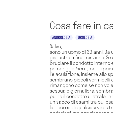
Cosa fare in c
ANDROLOGIA
UROLOGIA
Salve,
sono un uomo di 39 anni. Da u
giallastra a fine minzione. Se
bruciare il condotto interno e
pomeriggio/sera, mai di prim
l'eiaculazione, insieme allo 
sembrano piccoli vermicelli d
rimangono come se non voless
sessuale giornaliera, sembra
pulire il condotto uretrale. 
un sacco di esami tra cui ps
la ricerca di qualsiasi virus t
andrologi, ma non riescono a 