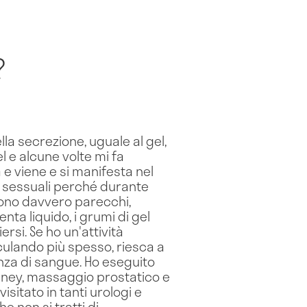
?
la secrezione, uguale al gel,
el e alcune volte mi fa
 e viene e si manifesta nel
i sessuali perché durante
 sono davvero parecchi,
nta liquido, i grumi di gel
si. Se ho un'attività
culando più spesso, riesca a
enza di sangue. Ho eseguito
amney, massaggio prostatico e
isitato in tanti urologi e
 non si tratti di