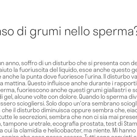
aso di grumi nello sperma
n anno, soffro di un disturbo che si presenta con del
 aiuto la fuoriuscita del liquido, esce anche questo g
 anche la punta dove fuoriesce l'urina. Il disturbo va
a mattina. Questo influisce anche durante i rapport
sperma, fuoriescono anche questi grumi giallastri e
i gel, alcune volte con dolore. Quando lo sperma dive
ero sciogliersi. Solo dopo un'ora sembrano scioglier
 che il disturbo diminuisca oppure sembra che, eia
In tutte le secrezioni, sembra che non ci sia mai pres
a, tampone uretrale, ecografia prostata, test di St
ra cui la clamidia e helicobacter, ma niente. Mi hanno v
capire che cosa possa essere. Tutti sono convinti che