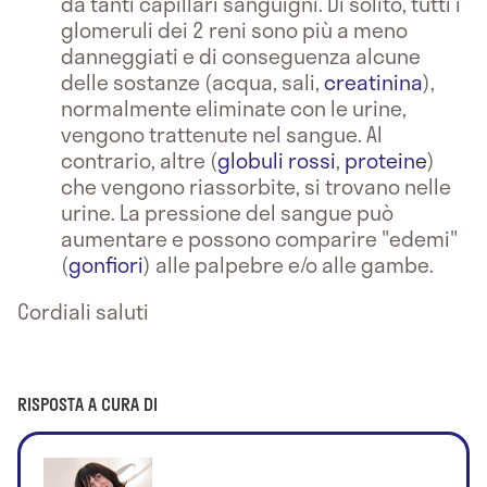
da tanti capillari sanguigni. Di solito, tutti i
glomeruli dei 2 reni sono più a meno
danneggiati e di conseguenza alcune
delle sostanze (acqua, sali,
creatinina
),
normalmente eliminate con le urine,
vengono trattenute nel sangue. Al
contrario, altre (
globuli rossi
,
proteine
)
che vengono riassorbite, si trovano nelle
urine. La pressione del sangue può
aumentare e possono comparire "edemi"
(
gonfiori
) alle palpebre e/o alle gambe.
Cordiali saluti
RISPOSTA A CURA DI