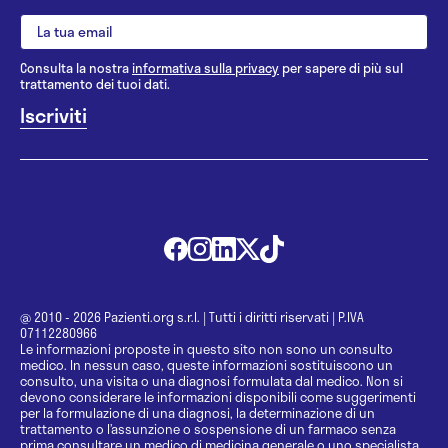
Consulta la nostra
informativa sulla privacy
per sapere di più sul
trattamento dei tuoi dati.
@ 2010 - 2026 Pazienti.org s.r.l.
|
Tutti i diritti riservati
|
P.IVA
07112280966
Le informazioni proposte in questo sito non sono un consulto
medico. In nessun caso, queste informazioni sostituiscono un
consulto, una visita o una diagnosi formulata dal medico. Non si
devono considerare le informazioni disponibili come suggerimenti
per la formulazione di una diagnosi, la determinazione di un
trattamento o l’assunzione o sospensione di un farmaco senza
prima consultare un medico di medicina generale o uno specialista.