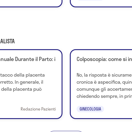
ALISTA
uale Durante il Parto: i
Colposcopia: come si i
stacco della placenta
No, la risposta è sicurame
retto. In generale, il
cronica è aspecifica, quind
della placenta può
comunque gli accertamen
chiedendo sempre, in prim
Redazione Pazienti
GINECOLOGIA