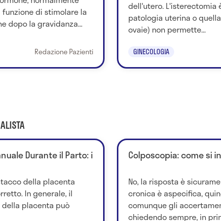
dell'utero. L'isterectomia
a funzione di stimolare la
patologia uterina o quella
ne dopo la gravidanza...
ovaie) non permette...
Redazione Pazienti
GINECOLOGIA
ALISTA
uale Durante il Parto: i
Colposcopia: come si i
stacco della placenta
No, la risposta è sicurame
retto. In generale, il
cronica è aspecifica, quind
della placenta può
comunque gli accertamen
chiedendo sempre, in prim