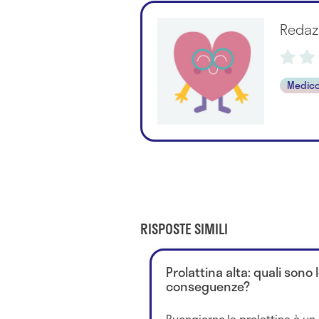
Redaz
Medico
RISPOSTE SIMILI
Prolattina alta: quali sono 
conseguenze?
Buongiorno,la prolattina è u