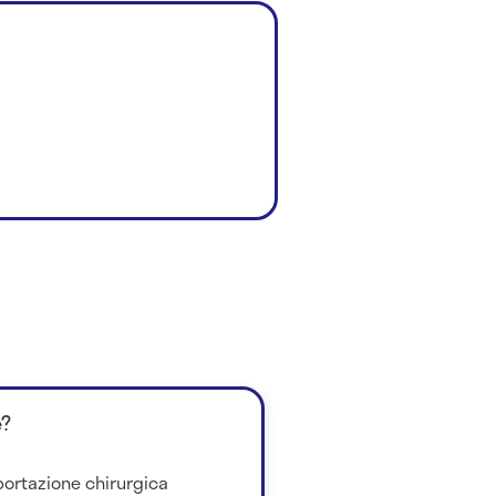
è?
sportazione chirurgica