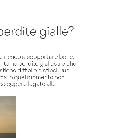
erdite gialle?
e riesco a sopportare bene.
e ho perdite giallastre che
ione difficile e stipsi. Due
e, ma in quel momento non
sseggero legato alle