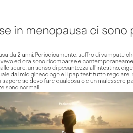
se in menopausa ci sono p
sa da 2 anni. Periodicamente, soffro di vampate ch
avevo ed ora sono ricomparse e contemporaneament
alle scure, un senso di pesantezza all'intestino, digest
nnuale dal mio ginecologo e il pap test: tutto regolar
i sapere se devo fare qualcosa o è un malessere pa
te sono normali.