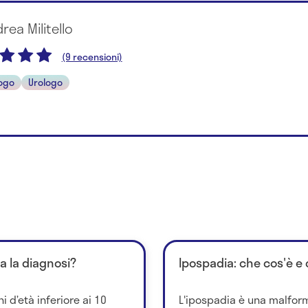
drea Militello
(9 recensioni)
ogo
Urologo
a la diagnosi?
Ipospadia: che cos'è e
i d’età inferiore ai 10
L'ipospadia è una malform