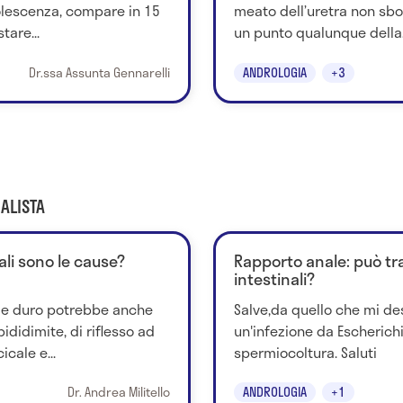
dolescenza, compare in 15
meato dell’uretra non sbo
tare...
un punto qualunque della.
Dr.ssa Assunta Gennarelli
ANDROLOGIA
+3
ALISTA
ali sono le cause?
Rapporto anale: può tr
intestinali?
o e duro potrebbe anche
Salve,da quello che mi des
didimite, di riflesso ad
un'infezione da Escherichi
cale e...
spermiocoltura. Saluti
Dr. Andrea Militello
ANDROLOGIA
+1