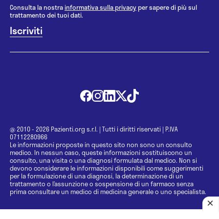
Consulta la nostra
informativa sulla privacy
per sapere di più sul
trattamento dei tuoi dati.
@ 2010 - 2026 Pazienti.org s.r.l.
|
Tutti i diritti riservati
|
P.IVA
07112280966
Le informazioni proposte in questo sito non sono un consulto
medico. In nessun caso, queste informazioni sostituiscono un
consulto, una visita o una diagnosi formulata dal medico. Non si
devono considerare le informazioni disponibili come suggerimenti
per la formulazione di una diagnosi, la determinazione di un
trattamento o l’assunzione o sospensione di un farmaco senza
prima consultare un medico di medicina generale o uno specialista.