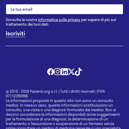
Consulta la nostra
informativa sulla privacy
per sapere di più sul
trattamento dei tuoi dati.
@ 2010 - 2026 Pazienti.org s.r.l.
|
Tutti i diritti riservati
|
P.IVA
07112280966
Le informazioni proposte in questo sito non sono un consulto
medico. In nessun caso, queste informazioni sostituiscono un
consulto, una visita o una diagnosi formulata dal medico. Non si
devono considerare le informazioni disponibili come suggerimenti
per la formulazione di una diagnosi, la determinazione di un
trattamento o l’assunzione o sospensione di un farmaco senza
prima consultare un medico di medicina generale o uno specialista.