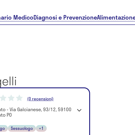
nario Medico
Diagnosi e Prevenzione
Alimentazion
elli
(0 recensioni)
ato - Via Galcianese, 93/12, 59100
ato PO
ogo
Sessuologo
+1