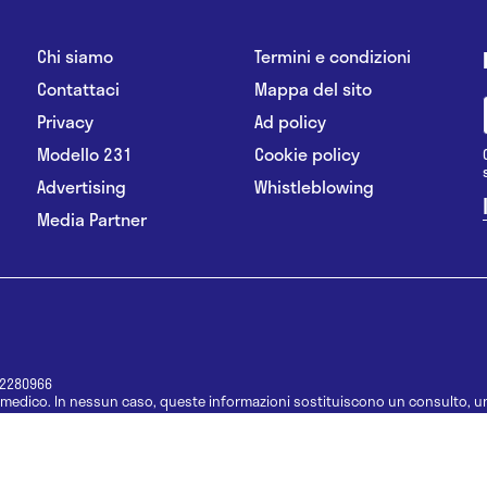
Chi siamo
Termini e condizioni
Contattaci
Mappa del sito
Privacy
Ad policy
Modello 231
Cookie policy
Advertising
Whistleblowing
Media Partner
12280966
medico. In nessun caso, queste informazioni sostituiscono un consulto, un
e informazioni disponibili come suggerimenti per la formulazione di una di
e di un farmaco senza prima consultare un medico di medicina generale o 