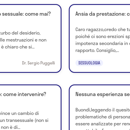
io sessuale: come mai?
Ansia da prestazione: 
Caro ragazzo,credo che tu
turbo del desiderio,
poiché ci sono erezioni s
elle mestruazioni e non
impotenza secondaria in 
è chiaro che si...
rapporto. Consiglio,...
Dr. Sergio Puggelli
SESSUOLOGIA
e: come intervenire?
Nessuna esperienza ses
Buondì,leggendo il quesit
vince un cambio di
problematiche di persona
n transessuale (non si
essere analizzate per ren
non è di...