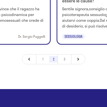
essere le cause?
vince che il ragazzo ha
Gentile signora,consiglio
a psicodinamica per
psicoterapeuta sessuologo
 omosessuali che crede di
aiutarvi come coppia.Dal
di desiderio, si può risolve
Dr. Sergio Puggelli
SESSUOLOGIA
1
2
3