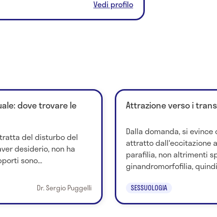
Vedi profilo
ale: dove trovare le
Attrazione verso i trans
Dalla domanda, si evince 
 tratta del disturbo del
attratto dall'eccitazione
 aver desiderio, non ha
parafilia, non altrimenti s
porti sono...
ginandromorfofilia, quindi,.
Dr. Sergio Puggelli
SESSUOLOGIA