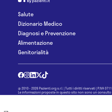
Salute
Dizionario Medico
Diagnosi e Prevenzione
Alimentazione
Genitorialità
@ 2010 - 2026 Pazienti.org s.r.l.
|
Tutti i diritti riservati
|
P.IVA 071
Le informazioni proposte in questo sito non sono un consulto 
una diagnosi formulata dal medico. Non si devono considerare l
determinazione di un trattamento o l’assunzione o sospension
specialista.