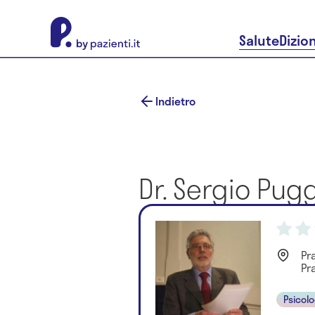
About Pazienti.it
Salute
Dizio
Indietro
Dr. Sergio Pugg
Pr
Pr
Psicol