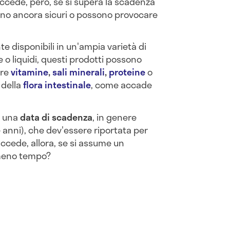
uccede, però, se si supera la scadenza
Sono ancora sicuri o possono provocare
e disponibili in un'ampia varietà di
 o liquidi, questi prodotti possono
are
vitamine
,
sali minerali
,
proteine
o
 della
flora intestinale
, come accade
a una
data di scadenza
, in genere
 anni), che dev'essere riportata per
ccede, allora, se si assume un
 meno tempo?