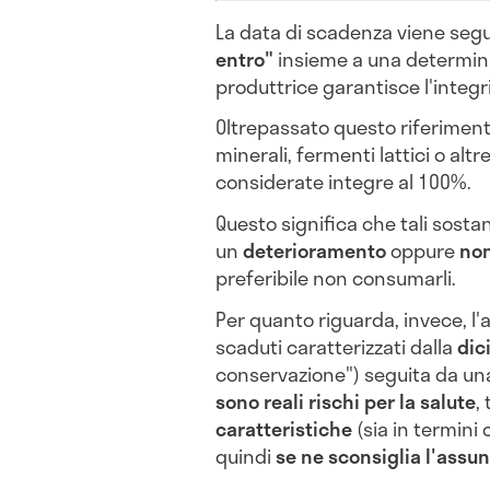
La data di scadenza viene segu
entro"
insieme a una determina
produttrice garantisce l'integri
Oltrepassato questo riferiment
minerali, fermenti lattici o alt
considerate integre al 100%.
Questo significa che tali sost
un
deterioramento
oppure
non
preferibile non consumarli.
Per quanto riguarda, invece, l'
scaduti caratterizzati dalla
dic
conservazione") seguita da una
sono reali rischi per la salute
,
caratteristiche
(sia in termini 
quindi
se ne sconsiglia l'assu