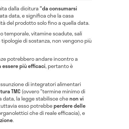
ita dalla dicitura
"da consumarsi
ta data, e significa che la casa
tà del prodotto solo fino a quella data.
o temporale, vitamine scadute, sali
re tipologie di sostanza, non vengono più
anze potrebbero andare incontro a
 essere più efficaci
, pertanto è
assunzione di integratori alimentari
itura TMC
(ovvero "termine minimo di
 data, la legge stabilisce che
non vi
 tuttavia esso potrebbe
perdere delle
organolettici che di reale efficacia), e
nzione
.