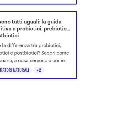
do la scienza.
ono tutti uguali: la guida
itiva a probiotici, prebiotici
tbiotici
 la differenza tra probiotici,
otici e postbiotici? Scopri come
onano, a cosa servono e come
ere quelli giusti per il
GRATORI NATURALI
+2
sere del tuo intestino.