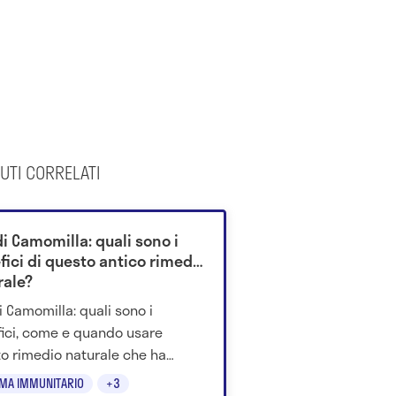
UTI CORRELATI
di Camomilla: quali sono i
fici di questo antico rimedio
rale?
di Camomilla: quali sono i
ici, come e quando usare
o rimedio naturale che ha
trato la sua efficacia anche
EMA IMMUNITARIO
+3