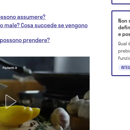
secon
 possono assumere?
Non s
anno male? Cosa succede se vengono
defin
e pos
si possono prendere?
Qual è
prebi
funzi
scegli
INTE
benes