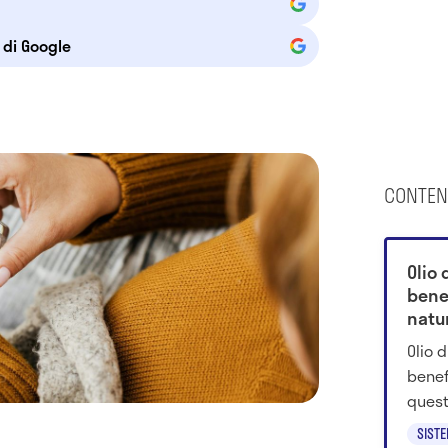
e di Google
CONTEN
Olio 
bene
natu
Olio 
benef
quest
dimos
SIST