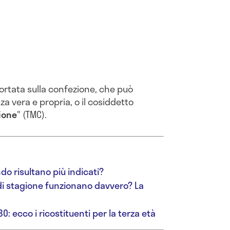
portata sulla confezione, che può
a vera e propria, o il cosiddetto
ione
" (TMC).
do risultano più indicati?
o di stagione funzionano davvero? La
0: ecco i ricostituenti per la terza età