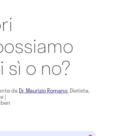
ri
 possiamo
 sì o no?
mente da
Dr. Maurizio Romano
,
Dietista,
ne
|
mben