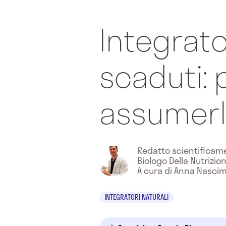
Integrato
scaduti:
assumerli
Redatto scientifica
Biologo Della Nutrizio
A cura di Anna Nasci
INTEGRATORI NATURALI