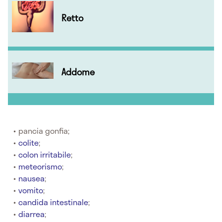
Retto
Addome
pancia gonfia;
colite
;
colon irritabile
;
meteorismo
;
nausea
;
vomito
;
candida intestinale
;
diarrea
;