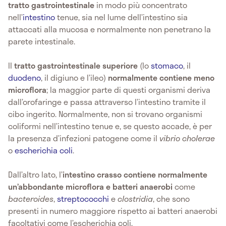
tratto gastrointestinale
in modo più concentrato
nell’
intestino
tenue, sia nel lume dell’intestino sia
attaccati alla
mucosa
e normalmente non penetrano la
parete intestinale.
Il
tratto gastrointestinale superiore
(lo
stomaco
, il
duodeno
, il digiuno e l’ileo)
normalmente contiene meno
microflora
; la maggior parte di questi organismi deriva
dall’orofaringe e passa attraverso l’intestino tramite il
cibo ingerito. Normalmente, non si trovano organismi
coliformi nell’intestino tenue e, se questo accade, è per
la presenza d’infezioni patogene come il
vibrio cholerae
o
escherichia coli
.
Dall’altro lato, l’
intestino crasso contiene normalmente
un’abbondante microflora e batteri anaerobi
come
bacteroides
,
streptococchi
e
clostridia
, che sono
presenti in numero maggiore rispetto ai batteri anaerobi
facoltativi come l’escherichia coli.