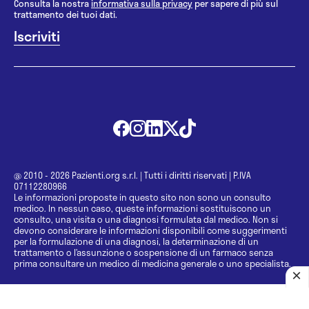
Consulta la nostra
informativa sulla privacy
per sapere di più sul
trattamento dei tuoi dati.
@ 2010 - 2026 Pazienti.org s.r.l.
|
Tutti i diritti riservati
|
P.IVA
07112280966
Le informazioni proposte in questo sito non sono un consulto
medico. In nessun caso, queste informazioni sostituiscono un
consulto, una visita o una diagnosi formulata dal medico. Non si
devono considerare le informazioni disponibili come suggerimenti
per la formulazione di una diagnosi, la determinazione di un
trattamento o l’assunzione o sospensione di un farmaco senza
prima consultare un medico di medicina generale o uno specialista.