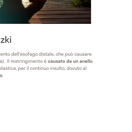
tzki
mento dell'esofago distale, che può causare
ia). Il restringimento è
causato da un anello
lastica, per il continuo insulto, dovuto al
co
.