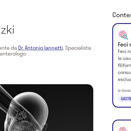
Conten
zki
Feci 
mente da
Dr. Antonio Iannetti
,
Specialista
Feci n
oenterologo
le cau
filifo
consul
esclud
Dr. Chris
GASTR