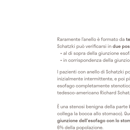
Raramente l’anello è formato da
t
Schatzki può verificarsi in
due posi
al di sopra della giunzione eso
in corrispondenza della giunzi
I pazienti con anello di Schatzki 
inizialmente intermittente, e poi 
esofago completamente stenotico.
tedesco-americano Richard Schatz
È una stenosi benigna della parte 
collega la bocca allo stomaco). Q
giunzione dell'esofago con lo st
6% della popolazione.