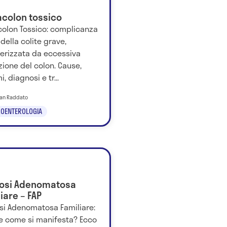
colon tossico
olon Tossico: complicanza
della colite grave,
terizzata da eccessiva
zione del colon. Cause,
i, diagnosi e tr...
tian Raddato
OENTEROLOGIA
posi Adenomatosa
iare – FAP
osi Adenomatosa Familiare:
 e come si manifesta? Ecco