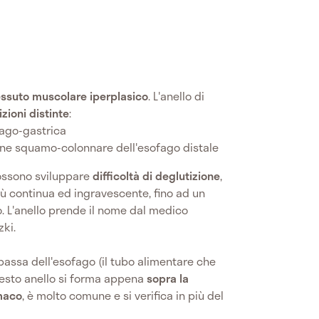
essuto muscolare iperplasico
. L'anello di
zioni distinte
:
fago-gastrica
one squamo-colonnare dell'esofago distale
possono sviluppare
difficoltà di deglutizione
,
più continua ed ingravescente, fino ad un
 L'anello prende il nome dal medico
ki.
bassa dell'esofago (il tubo alimentare che
uesto anello si forma appena
sopra la
omaco
, è molto comune e si verifica in più del