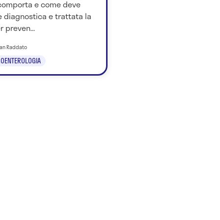
comporta e come deve
 diagnostica e trattata la
r preven...
tian Raddato
OENTEROLOGIA