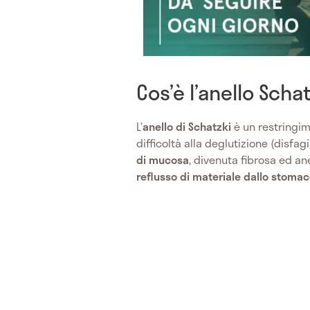
Cos’è l’anello Scha
L’
anello di Schatzki
è un restringi
difficoltà alla deglutizione (disfag
di mucosa
, divenuta fibrosa ed ane
reflusso di materiale dallo stoma