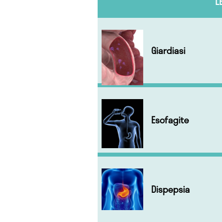
L
Giardiasi
Esofagite
Dispepsia