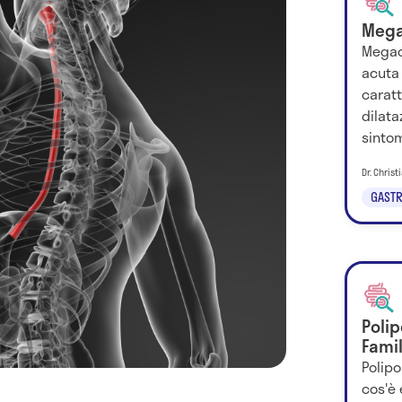
Mega
Megac
acuta 
carat
dilata
sintom
Dr. Chris
GASTR
Poli
Famil
Polip
cos'è