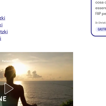
cosa 
essere
FAP pe
zki
Dr. Chris
ki
GASTR
tzki
i