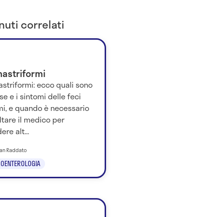
uti correlati
nastriformi
astriformi: ecco quali sono
se e i sintomi delle feci
rmi, e quando è necessario
tare il medico per
ere alt...
tian Raddato
OENTEROLOGIA