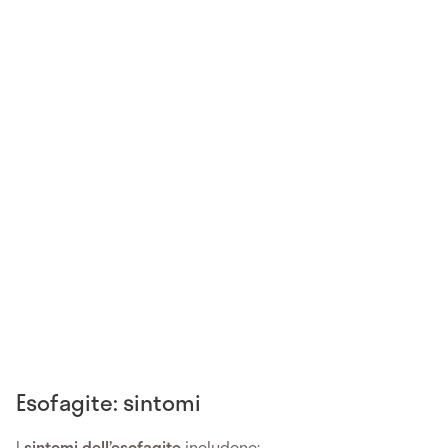
Esofagite: sintomi
I
sintomi dell’esofagite
includono: