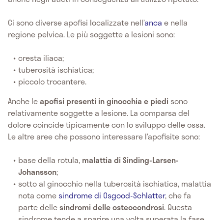
Ci sono diverse apofisi localizzate nell’
anca
e nella
regione pelvica. Le più soggette a lesioni sono:
cresta iliaca;
tuberosità ischiatica;
piccolo trocantere.
Anche le
apofisi presenti in ginocchia e piedi
sono
relativamente soggette a lesione. La comparsa del
dolore coincide tipicamente con lo sviluppo delle ossa.
Le altre aree che possono interessare l’apofisite sono:
base della rotula,
malattia di
Sinding-Larsen-
Johansson
;
sotto al ginocchio nella tuberosità ischiatica, malattia
nota come
sindrome di Osgood-Schlatter
, che fa
parte delle
sindromi delle osteocondrosi
. Questa
sindrome tende a sparire una volta superata la fase