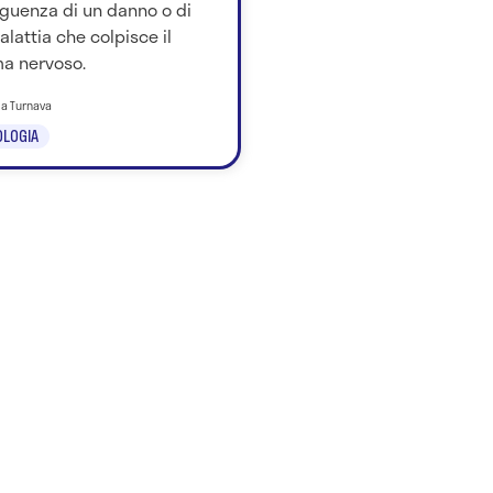
guenza di un danno o di
lattia che colpisce il
ma nervoso.
ila Turnava
LOGIA