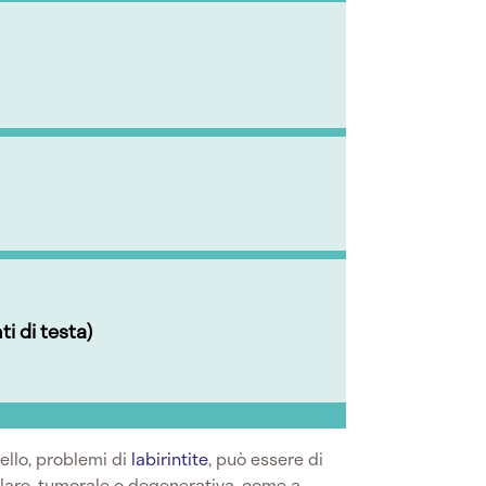
i di testa)
ello, problemi di
labirintite
, può essere di
olare, tumorale o degenerativa, come a