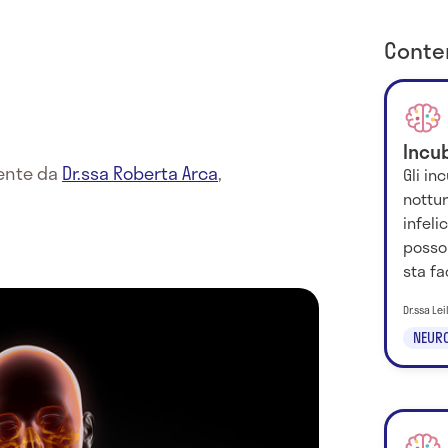
Conten
Incu
mente da
Dr.ssa Roberta Arca
,
Gli in
nottu
infeli
posson
sta fa
Dr.ssa Le
NEURO