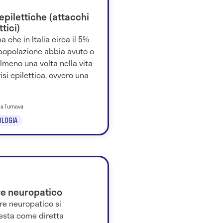
 epilettiche (attacchi
ttici)
ma che in Italia circa il 5%
 popolazione abbia avuto o
lmeno una volta nella vita
isi epilettica, ovvero una
ila Turnava
LOGIA
re neuropatico
ore neuropatico si
esta come diretta