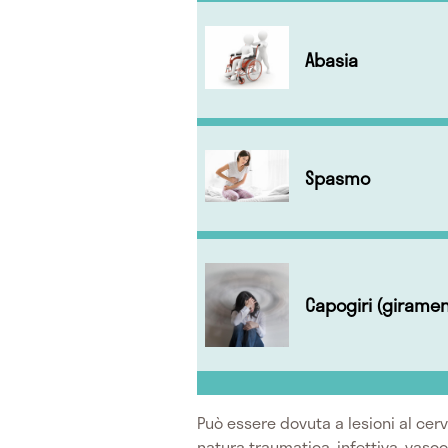
Abasia
Spasmo
Capogiri (girament
Può essere dovuta a lesioni al cerv
natura traumatica, infettiva, vasc