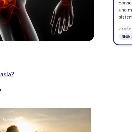
conse
una ma
siste
Dr.ssa Le
NEURO
tasia?
?