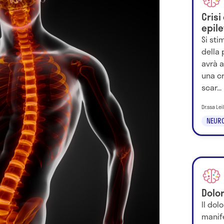
Crisi
epile
Si sti
della
avrà a
una cr
scar...
Dr.ssa Le
NEURO
Dolo
Il dol
manif