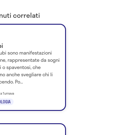
uti correlati
bi
cubi sono manifestazioni
rne, rappresentate da sogni
ci o spaventosi, che
o anche svegliare chi li
cendo. Po...
ila Turnava
LOGIA