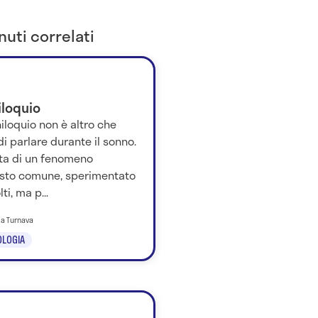
uti correlati
iloquio
niloquio non è altro che
 di parlare durante il sonno.
tta di un fenomeno
osto comune, sperimentato
ti, ma p...
ila Turnava
LOGIA