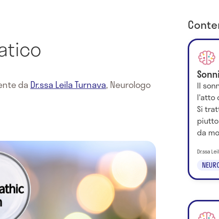
Conten
atico
Sonn
mente da
Dr.ssa Leila Turnava
,
Neurologo
Il son
l'atto
Si tra
piutt
da mol
Dr.ssa Le
NEURO