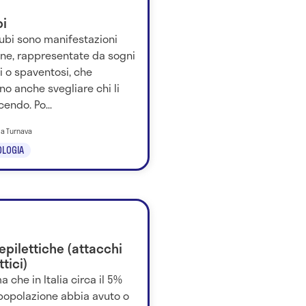
bi
cubi sono manifestazioni
rne, rappresentate da sogni
ci o spaventosi, che
o anche svegliare chi li
cendo. Po...
ila Turnava
LOGIA
 epilettiche (attacchi
ttici)
ma che in Italia circa il 5%
 popolazione abbia avuto o