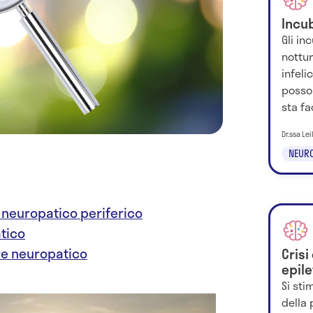
Incu
Gli in
nottu
infeli
posson
sta fa
Dr.ssa Le
NEURO
 neuropatico periferico
tico
re neuropatico
Crisi
epile
Si sti
della