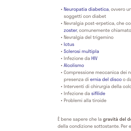
Neuropatia diabetica
, ovvero u
soggetti con diabet
Nevralgia post-erpetica, che c
zoster
, comunemente chiamato 
Nevralgia del trigemino
Ictus
Sclerosi multipla
Infezione da
HIV
Alcolismo
Compressione meccanica dei ner
presenza di
ernia del disco
o da
Interventi di chirurgia della co
Infezione da
sifilide
Problemi alla tiroide
È bene sapere che la
gravità del d
della condizione sottostante. Per 