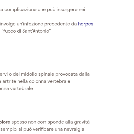
na complicazione che può insorgere nei
oinvolge un’infezione precedente da
herpes
"fuoco di Sant'Antonio"
vi o del midollo spinale provocata dalla
 artrite nella colonna vertebrale
lonna vertebrale
olore
spesso non corrisponde alla gravità
esempio, si può verificare una nevralgia