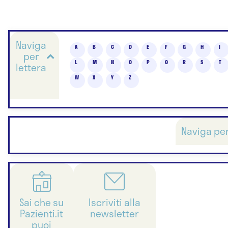
Naviga
A
B
C
D
E
F
G
H
I
per
L
M
N
O
P
Q
R
S
T
lettera
W
X
Y
Z
Naviga pe
Sai che su
Iscriviti alla
Pazienti.it
newsletter
puoi