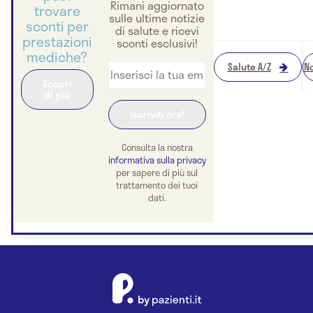
Rimani aggiornato
trovare
sulle ultime notizie
sconti per
di salute e ricevi
prestazioni
sconti esclusivi!
mediche?
Salute A/Z
No
Scopri
di più
Consulta la nostra
informativa sulla privacy
per sapere di più sul
trattamento dei tuoi
dati.