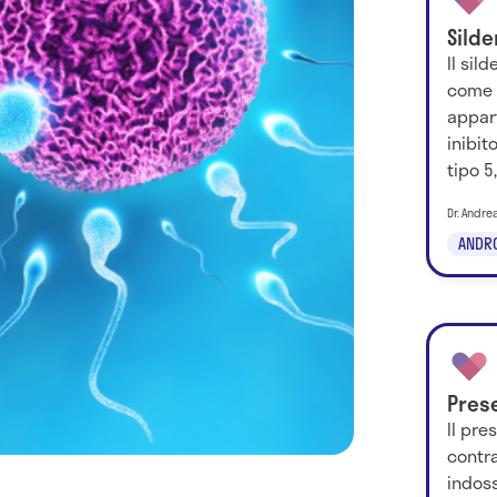
Silde
Il sil
come 
appart
inibit
tipo 5, 
Dr. Andrea
ANDR
Pres
Il pre
contr
indos