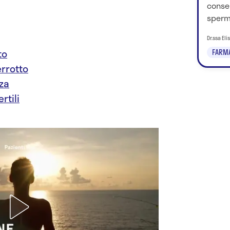
consen
sperma
Dr.ssa El
to
FARM
errotto
nza
rtili