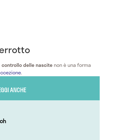
terrotto
l
controllo delle nascite
non è una forma
accezione
.
EGGI ANCHE
ich