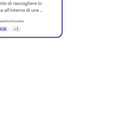
te di raccogliere lo
 all’interno di una ...
isabetta Ciccolella
ACIA
+1