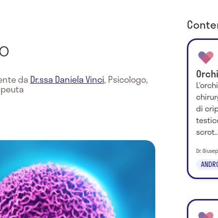
Conten
to
Orch
mente da
Dr.ssa Daniela Vinci
,
Psicologo,
L’orch
apeuta
chirur
di cri
testic
scrot..
Dr. Giuse
ANDR