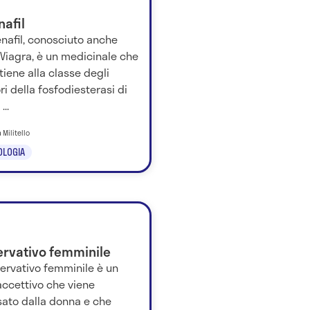
nafil
denafil, conosciuto anche
Viagra, è un medicinale che
iene alla classe degli
ori della fosfodiesterasi di
...
 Militello
OLOGIA
ervativo femminile
servativo femminile è un
accettivo che viene
sato dalla donna e che