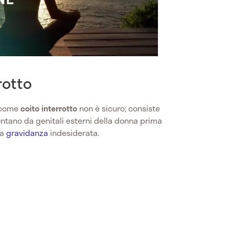
rotto
 come
coito interrotto
non è sicuro; consiste
ontano da genitali esterni della donna prima
na
gravidanza
indesiderata.