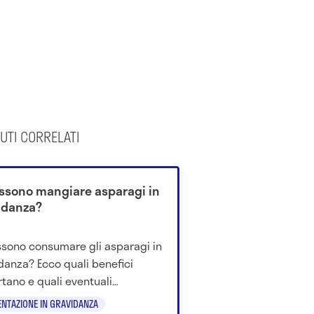
UTI CORRELATI
ossono mangiare asparagi in
idanza?
ssono consumare gli asparagi in
danza? Ecco quali benefici
tano e quali eventuali
oindicazioni si devono
ENTAZIONE IN GRAVIDANZA