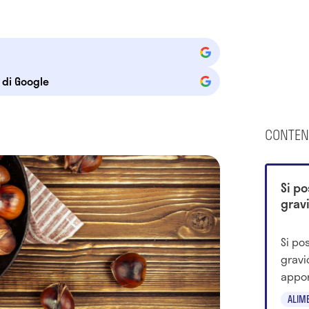
e di Google
CONTEN
Si p
grav
Si po
gravi
appor
contr
ALIM