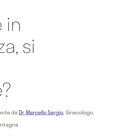
 in
a, si
e?
mente da
Dr. Marcello Sergio
,
Ginecologo,
Montagna