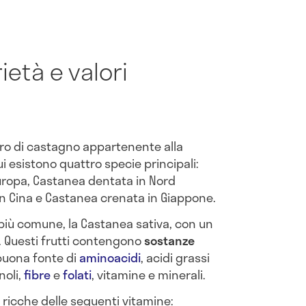
età e valori
bero di castagno appartenente alla
cui esistono quattro specie principali:
Europa, Castanea dentata in Nord
n Cina e Castanea crenata in Giappone.
più comune, la Castanea sativa, con un
o. Questi frutti contengono
sostanze
 buona fonte di
aminoacidi
, acidi grassi
enoli,
fibre
e
folati
, vitamine e minerali.
 ricche delle seguenti vitamine: