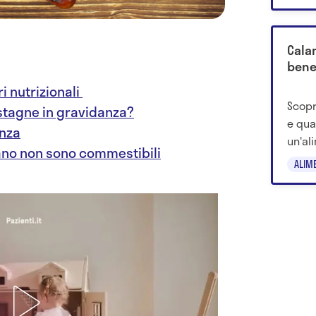
consi
Cala
bene
i nutrizionali
Scopri
stagne in gravidanza?
e qua
anza
un'al
ano non sono commestibili
ALIM