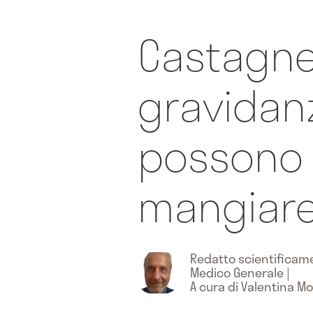
Castagne
gravidanz
possono
mangiar
Redatto scientifica
Medico Generale
|
A cura di Valentina 