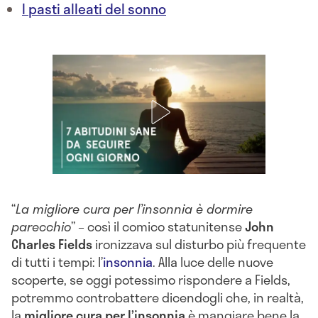
I pasti alleati del sonno
“
La migliore cura per l’insonnia è dormire
parecchio
” – così il comico statunitense
John
Charles Fields
ironizzava sul disturbo più frequente
di tutti i tempi: l’
insonnia
. Alla luce delle nuove
scoperte, se oggi potessimo rispondere a Fields,
potremmo controbattere dicendogli che, in realtà,
la
migliore cura per l’insonnia
è mangiare bene la