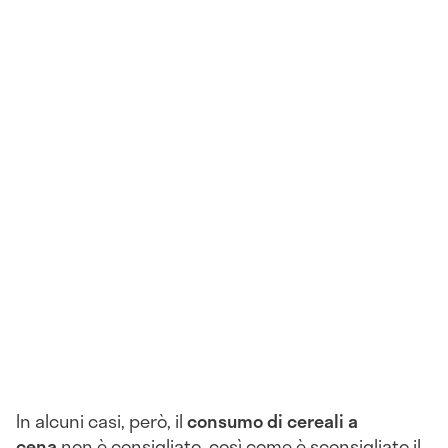
In alcuni casi, però, il
consumo di cereali a
cena
non è consigliato, così come è sconsigliato il